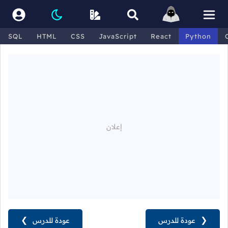
SQL
HTML
CSS
JavaScript
React
Python
❮
عودة للدرس
عودة للدرس
❯