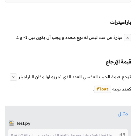
باراميترات
عبارة عن عدد ليس له نوع محدد و يجب أن يكون بين
1-
و
1
.
x
قيمة الإرجاع
ترجع قيمة الجيب العكسي للعدد الذي نمرره لها مكان الباراميتر
x
كعدد نوعه
.
float
مثال
Test.py
# asin() الذي يحتوي على الدالة math هنا قمنا باستدعاء الموديول