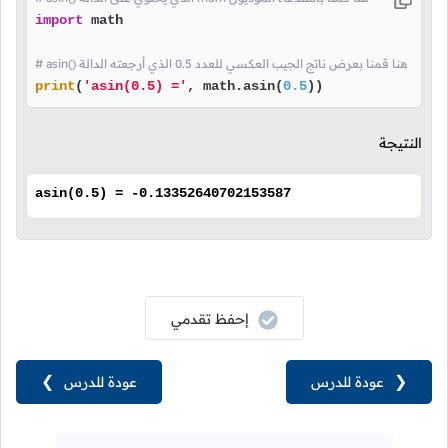
import
 math

# asin() هنا قمنا بعرض ناتج الجيب العكسي للعدد 0.5 الذي أرجعته الدالة 
print
(
'asin(0.5) ='
, math.asin(
0.5
))
النتيجة
asin(0.5) = -0.13352640702153587
إحفظ تقدمي
❮
عودة للدرس
عودة للدرس
❯