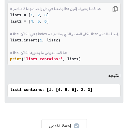
# وضعنا في كل واحد منهما 3 عناصر list هنا قمنا بتعريف إثنين
list1 = [
1
, 
2
, 
3
]

list2 = [
4
, 
5
, 
6
]

 الكائن ( index = 1 ) مكان العنصر الذي يملك list2 هنا قمنا بإضافة الكائن
list1.insert(
1
, list2)

# list1 هنا قمنا بعرض ما يحتويه الكائن
print
(
'list1 contains:'
, list1)
النتيجة
list1 contains: [1, [4, 5, 6], 2, 3]
إحفظ تقدمي