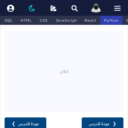
SQL
HTML
CSS
JavaScript
React
Python
❮
عودة للدرس
عودة للدرس
❯