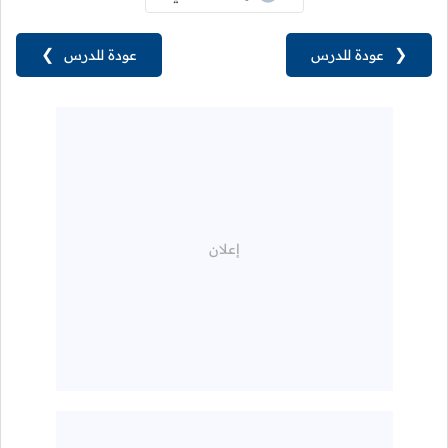
❮
عودة للدرس
عودة للدرس
❯