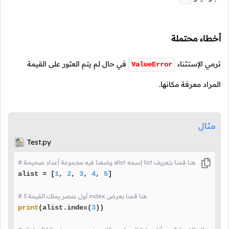
أخطاء محتملة
ترمي الإستثناء
في حال لم يتم العثور على القيمة
ValueError
المراد معرفة مكانها.
مثال
Test.py
# وضعنا فيه مجموعة أعداد صحيحة alist إسمه list هنا قمنا بتعريف
alist = [
1
, 
2
, 
3
, 
4
, 
5
]

# 3 أول عنصر يملك القيمة index هنا قمنا بعرض
print
(alist.index(
3
))
