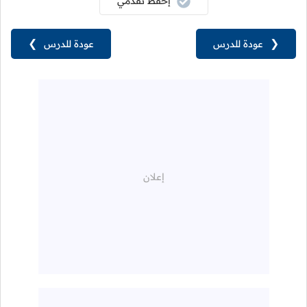
إحفظ تقدمي
❮
عودة للدرس
عودة للدرس
❯