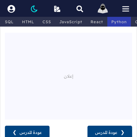
SQL
HTML
CSS
JavaScript
React
Python
❮
عودة للدرس
عودة للدرس
❯