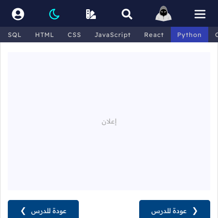
SQL
HTML
CSS
JavaScript
React
Python
❮
عودة للدرس
عودة للدرس
❯