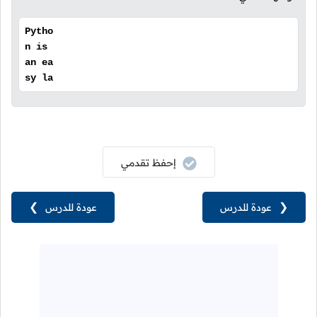
Pytho
n is
an ea
sy la
إحفظ تقدمي
❮
عودة للدرس
عودة للدرس
❯