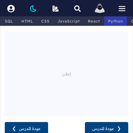
SQL
HTML
CSS
JavaScript
React
Python
❮
عودة للدرس
عودة للدرس
❯