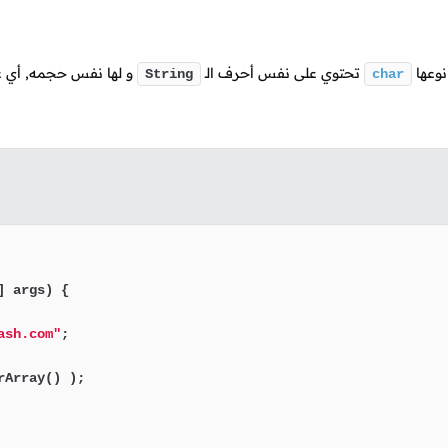
وعها
تحتوي على نفس أحرف
الـ
و لها نفس حجمه, أي ع
String
char
] args)
 {

ash.com"
;

Array() );
