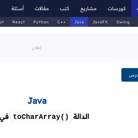
كورسات
مشاريع
كتب
مقالات
أسئلة
أ
pt
React
Python
C++
Java
JavaFX
Swing
درس
Java
الدالة
في 
toCharArray()