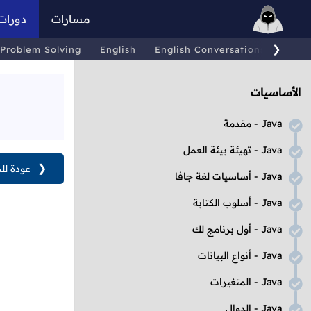
مسارات
دورات
❯
Problem Solving
English
English Conversations
Comp
الأساسيات
Java
- مقدمة
Java
- تهيئة بيئة العمل
❮
عودة لل
Java
- أساسيات لغة جافا
Java
- أسلوب الكتابة
Java
- أول برنامج لك
Java
- أنواع البيانات
Java
- المتغيرات
Java
- الدوال