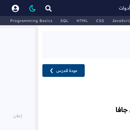
دوات
Programming Basics
SQL
HTML
CSS
JavaScri
عودة للدرس
❯
جافا