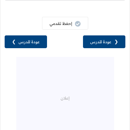
إحفظ تقدمي
❮
عودة للدرس
عودة للدرس
❯