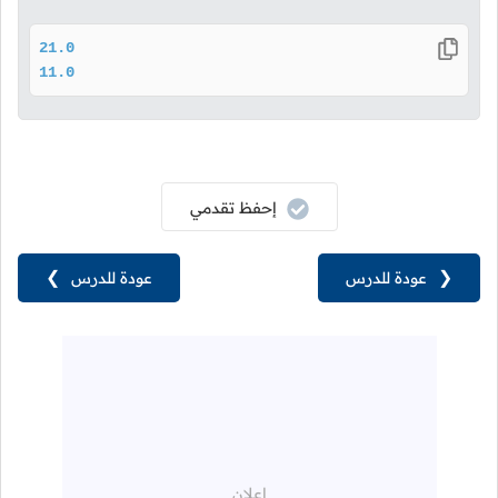
21.0
11.0
إحفظ تقدمي
❮
عودة للدرس
عودة للدرس
❯