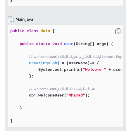
Main.java
public
class
Main
 {

public
static
void
main
(String[] args)
 {

Greetings
obj
=
 (userName)-> {

            System.out.println(
"Welcome "
 + userName
        };

// welcomeUser() هنا قمنا باستدعاء الدالة
        obj.welcomeUser(
"Mhamad"
);

    }

}