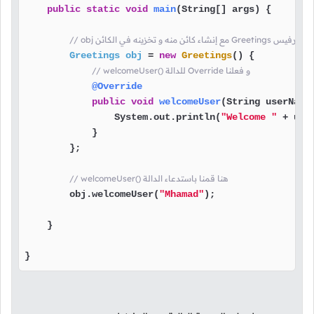
public
static
void
main
(String[] args)
 {

Greetings
obj
=
new
Greetings
() {

// welcomeUser() للدالة Override و فعلنا
@Override
public
void
welcomeUser
(String userName
                System.out.println(
"Welcome "
 + user
            }

        };

// welcomeUser() هنا قمنا باستدعاء الدالة
        obj.welcomeUser(
"Mhamad"
);

    }

}