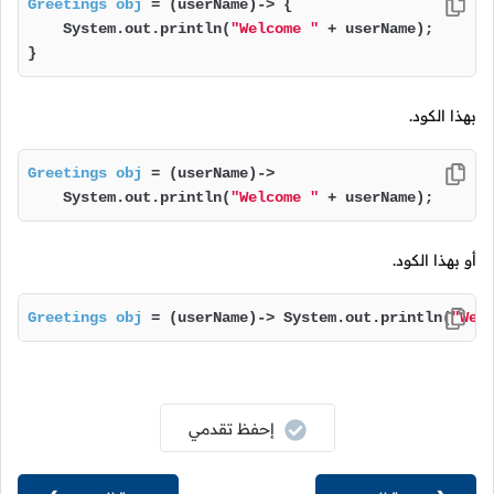
Greetings
obj
=
 (userName)-> {

    System.out.println(
"Welcome "
 + userName);

}
بهذا الكود.
Greetings
obj
=
 (userName)->

    System.out.println(
"Welcome "
 + userName);
أو بهذا الكود.
Greetings
obj
=
 (userName)-> System.out.println(
"Wel
إحفظ تقدمي