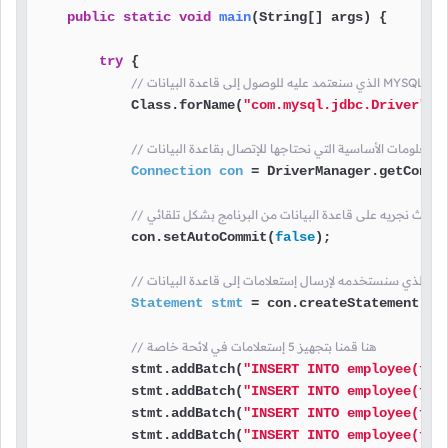
public
static
void
main
(String[] args)
 {

try
 {

            Class.forName(
"com.mysql.jdbc.Driver"
);

Connection
con
=
 DriverManager.getConne
            con.setAutoCommit(
false
);

Statement
stmt
=
 con.createStatement();

// هنا قمنا بتجهيز 5 إستعلامات في لائحة خاصة
            stmt.addBatch(
"INSERT INTO employee(fna
            stmt.addBatch(
"INSERT INTO employee(fna
            stmt.addBatch(
"INSERT INTO employee(fna
            stmt.addBatch(
"INSERT INTO employee(fna