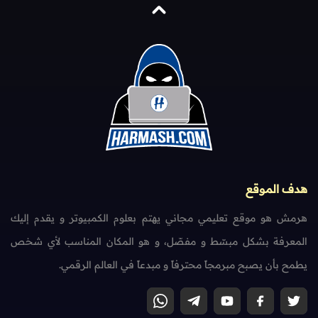
هدف الموقع
هرمش هو موقع تعليمي مجاني يهتم بعلوم الكمبيوتر و يقدم إليك
المعرفة بشكل مبسّط و مفصّل، و هو المكان المناسب لأي شخص
يطمح بأن يصبح مبرمجاً محترفاً و مبدعاً في العالم الرقمي.