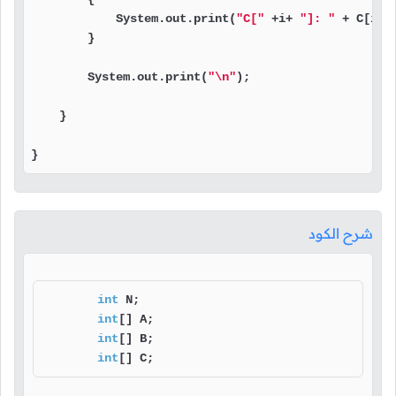
            System.out.print(
"C["
 +i+ 
"]: "
 + C[i] 
        }

        System.out.print(
"\n"
);

    }

}
شرح الكود
int
 N;

int
[] A;

int
[] B;

int
[] C;