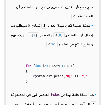
ناتج جمع قيم هذين العنصرين ووضع كقيمة لعنصر في
المصفوفة
.
C
فمثلاً, عندما تكون قيمة العداد
تساوي
0
سيطلب منه
i
إدخال قيمة للعنصر
و العنصر
ثم يجمعهم
B[
0
]
A[
0
]
و يضع الناتج في العنصر
.
C[
0
]
for
 (
int
 i=
0
; i<=N-
1
; i++)

        {

            System.out.print(
"C["
 +i+ 
"]: "
 + C[i]
        }
هنا أنشأنا حلقة تبدأ من
index
العنصر الأول في المصفوفة
إلى آخر عنصر موجود فيها بهدف عرض قيمة كل عنصر
C