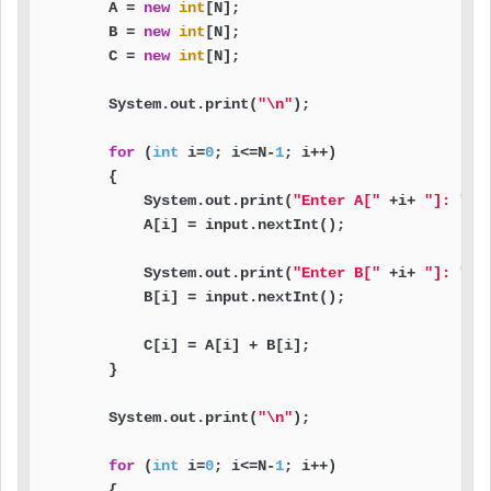
        A = 
new
int
[N];

        B = 
new
int
[N];

        C = 
new
int
[N];

        System.out.print(
"\n"
);

for
 (
int
 i=
0
; i<=N-
1
; i++)

        {

            System.out.print(
"Enter A["
 +i+ 
"]: "
);

            A[i] = input.nextInt();

            System.out.print(
"Enter B["
 +i+ 
"]: "
);

            B[i] = input.nextInt();

            C[i] = A[i] + B[i];

        }

        System.out.print(
"\n"
);

for
 (
int
 i=
0
; i<=N-
1
; i++)

        {
