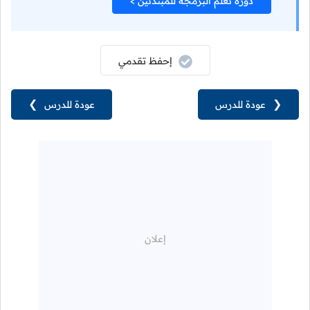
دورة تعلم البرمجة للمبتدئين >
إحفظ تقدمي
❮
عودة للدرس
عودة للدرس
❯