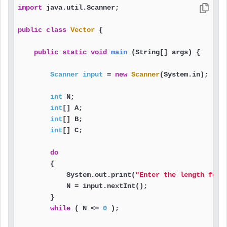
import
 java.util.Scanner;

public
class
Vector
 {

public
static
void
main
(String[] args)
 {

Scanner
input
=
new
Scanner
(System.in);

int
 N;

int
[] A;

int
[] B;

int
[] C;

do
        {

            System.out.print(
"Enter the length for 
            N = input.nextInt();

        }

while
 ( N <= 
0
 );
