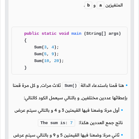
المتغيرَين
و
.
b
a
public
static
void
main
(String[] args)
    {

        Sum(
3
, 
4
);

        Sum(
5
, 
9
);

        Sum(
10
, 
20
);

    }
هنا قمنا باستدعاء الدالة
ثلاث مرات, و كل مرة قمنا
Sum()
بإعطائها عددين مختلفين, و بالتالي سيعمل الكود كالتالي:
أول مرة: وضعنا فيها القيمتين
3
و
4
و بالتالي سيتم عرض
ناتج جمع العددين هكذا:
The sum is:
7
ثاني مرة: وضعنا فيها القيمتين
5
و
9
و بالتالي سيتم عرض