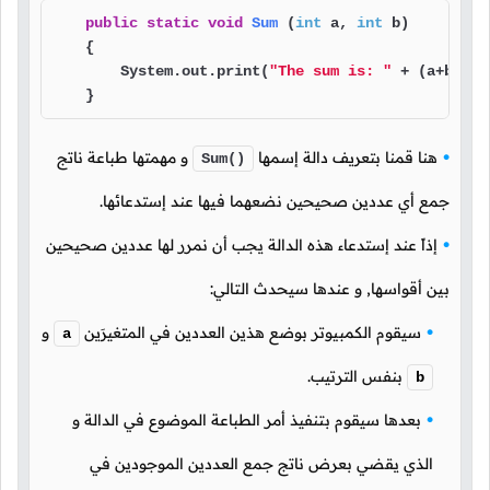
public
static
void
Sum
(
int
 a, 
int
 b)
    {

        System.out.print(
"The sum is: "
 + (a+b) + 
    }
هنا قمنا بتعريف دالة إسمها
و مهمتها طباعة ناتج
Sum()
جمع أي عددين صحيحين نضعهما فيها عند إستدعائها.
إذاً عند إستدعاء هذه الدالة يجب أن نمرر لها عددين صحيحين
بين أقواسها, و عندها سيحدث التالي:
سيقوم الكمبيوتر بوضع هذين العددين في المتغيرَين
و
a
بنفس الترتيب.
b
بعدها سيقوم بتنفيذ أمر الطباعة الموضوع في الدالة و
الذي يقضي بعرض ناتج جمع العددين الموجودين في