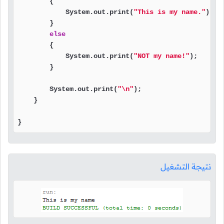
        {

            System.out.print(
"This is my name."
);

        }

else
        {

            System.out.print(
"NOT my name!"
);

        }

        System.out.print(
"\n"
);

    }

}
نتيجة التشغيل