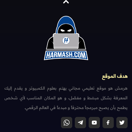
هدف الموقع
هرمش هو موقع تعليمي مجاني يهتم بعلوم الكمبيوتر و يقدم إليك
المعرفة بشكل مبسّط و مفصّل، و هو المكان المناسب لأي شخص
يطمح بأن يصبح مبرمجاً محترفاً و مبدعاً في العالم الرقمي.