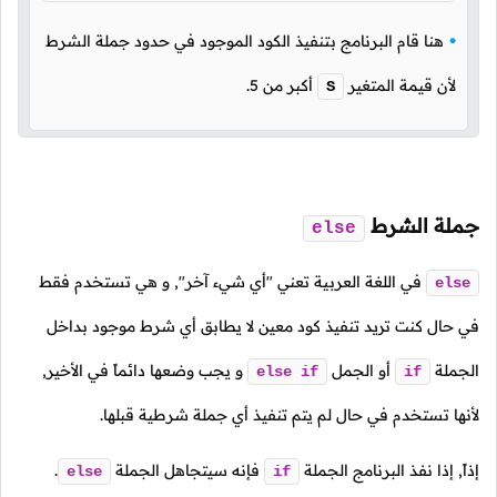
هنا قام البرنامج بتنفيذ الكود الموجود في حدود جملة الشرط
لأن قيمة المتغير
أكبر من
5
.
S
جملة الشرط
else
في اللغة العربية تعني "أي شيء آخر", و هي تستخدم فقط
else
في حال كنت تريد تنفيذ كود معين لا يطابق أي شرط موجود بداخل
الجملة
أو الجمل
و يجب وضعها دائماً في الأخير,
else
if
if
لأنها تستخدم في حال لم يتم تنفيذ أي جملة شرطية قبلها.
إذاً, إذا نفذ البرنامج الجملة
فإنه سيتجاهل الجملة
.
else
if