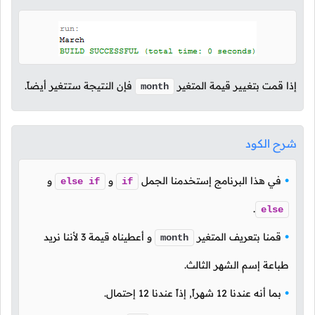
إذا قمت بتغيير قيمة المتغير
فإن النتيجة ستتغير أيضاً.
month
شرح الكود
في هذا البرنامج إستخدمنا الجمل
و
و
else
if
if
.
else
قمنا بتعريف المتغير
و أعطيناه قيمة
3
لأننا نريد
month
طباعة إسم الشهر الثالث.
بما أنه عندنا
12
شهراً, إذاً عندنا
12
إحتمال.