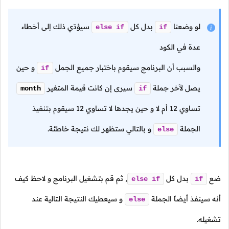
لو وضعنا
بدل كل
سيؤدّي ذلك إلى أخطاء
else
if
if
عدة في الكود
والسبب أن البرنامج سيقوم باختبار جميع الجمل
و حين
if
يصل لآخر جملة
سيرى إن كانت قيمة المتغير
month
if
تساوي
12
أم لا و حين يجدها لا تساوي
12
سيقوم بتنفيذ
الجملة
و بالتالي ستظهر لك نتيجة خاطئة.
else
ضع
بدل كل
,
ثم قم بتشغيل البرنامج و لاحظ كيف
else
if
if
أنه سينفذ أيضاً الجملة
و سيعطيك النتيجة التالية عند
else
تشغيله.