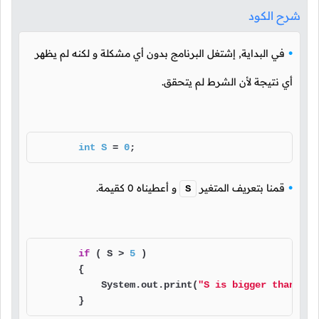
شرح الكود
في البداية, إشتغل البرنامج بدون أي مشكلة و لكنه لم يظهر
أي نتيجة لأن الشرط لم يتحقق.
int
S
=
0
;
قمنا بتعريف المتغير
و أعطيناه
0
كقيمة.
S
if
 ( S > 
5
 )

        {

            System.out.print(
"S is bigger than 5."
        }