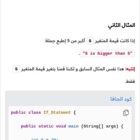
المثال الثاني
إذا كانت قيمة المتغير
أكبر من
5
إطبع جملة:
S
.
"S is bigger than 5"
إنتبه:
هذا نفس المثال السابق و لكننا قمنا بتغير قيمة المتغير
S
فقط.
كود الجافا
public
class
If_Statment
 {

public
static
void
main
(String[] args)
 {
