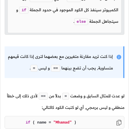
الكمبيوتر سينفذ كل الكود الموجود في حدود الجملة
و
if
سيتجاهل الجملة
.
else
إذا كنت تريد مقارنة متغيرين مع بعضهما لترى إذا كانت قيمهم
متساوية, يجب أن تضع بينهما
و ليس
.
=
==
لو عدت للمثال السابق و وضعت
بدلاً من
لأدى ذلك إلى خطأ
==
=
منطقي و ليس برمجي, أي لو كتبت الكود كالتالي:
if
 ( name = 
"Mhamad"
 )