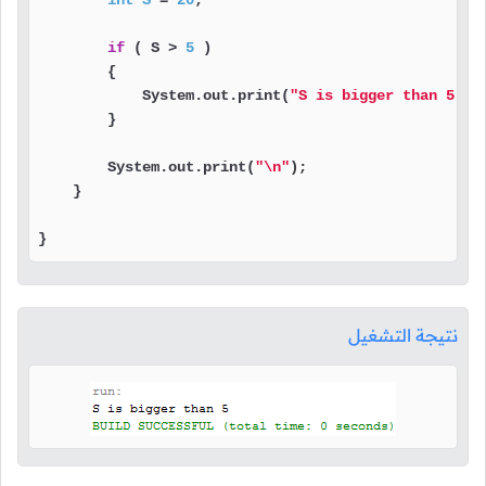
int
S
=
20
;

if
 ( S > 
5
 )

        {

            System.out.print(
"S is bigger than 5."
);
        }

        System.out.print(
"\n"
);

    }

}
نتيجة التشغيل