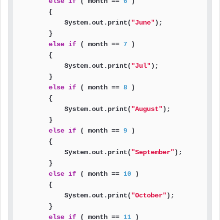
else
if
 ( month == 
6
 )

        {

            System.out.print(
"June"
);

        }

else
if
 ( month == 
7
 )

        {

            System.out.print(
"Jul"
);

        }

else
if
 ( month == 
8
 )

        {

            System.out.print(
"August"
);

        }

else
if
 ( month == 
9
 )

        {

            System.out.print(
"September"
);

        }

else
if
 ( month == 
10
 )

        {

            System.out.print(
"October"
);

        }

else
if
 ( month == 
11
 )
