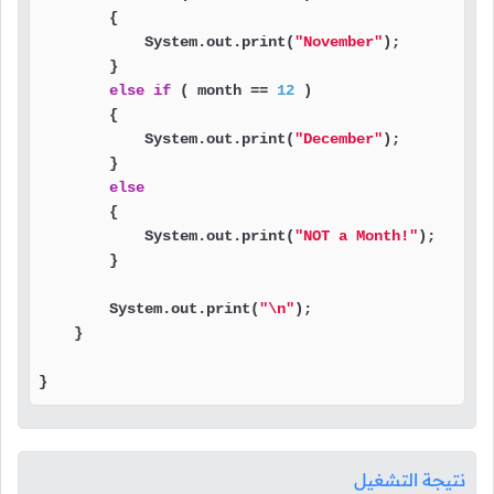
        {

            System.out.print(
"November"
);

        }

else
if
 ( month == 
12
 )

        {

            System.out.print(
"December"
);

        }

else
        {

            System.out.print(
"NOT a Month!"
);

        }

        System.out.print(
"\n"
);

    }

}
نتيجة التشغيل