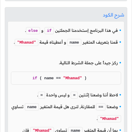
شرح الكود
في هذا البرنامج إستخدمنا الجملتين
و
.
else
if
قمنا بتعريف المتغير
و أعطيناه قيمة
.
"Mhamad"
name
ركز جيداً على جملة الشرط التالية.
if
 ( name == 
"Mhamad"
 )
لاحظ أننا وضعنا إثنتين
و ليس واحدة
.
=
=
وضعنا
للمقارنة, لنرى هل قيمة المتغير
تساوي
name
==
.
"Mhamad"
بما أن قيمة المتغير
تساوي
فإن
"Mhamad"
name