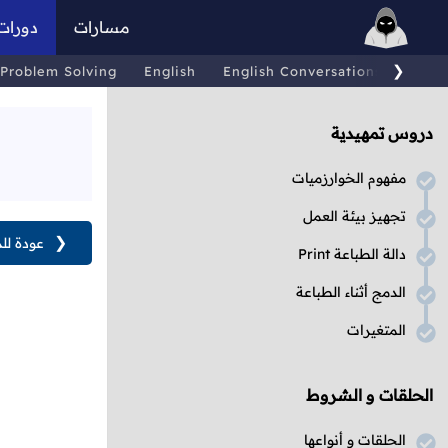
مسارات
دورات
❯
Problem Solving
English
English Conversations
Comp
دروس تمهيدية
مفهوم الخوارزميات
تجهيز بيئة العمل
❮
عودة لل
دالة الطباعة Print
الدمج أثناء الطباعة
المتغيرات
الحلقات و الشروط
الحلقات و أنواعها