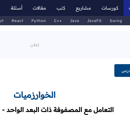
كورسات
مشاريع
كتب
مقالات
أسئلة
أ
pt
React
Python
C++
Java
JavaFX
Swing
درس
الخوارزميات
التعامل مع المصفوفة ذات البعد الواحد - 