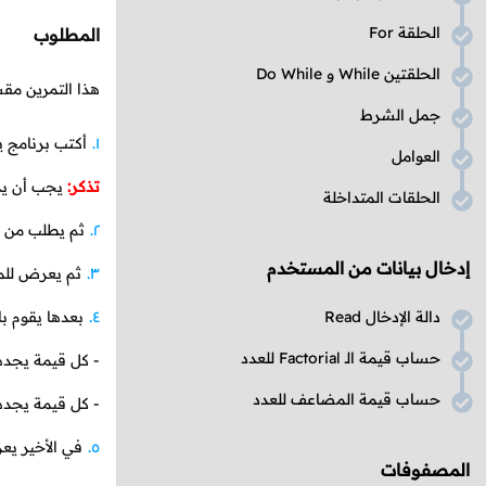
الحلقة For
المطلوب
الحلقتين While و Do While
هذا التمرين مقس
جمل الشرط
أكتب برنامج 
العوامل
تذكر:
يجب أن يد
الحلقات المتداخلة
ثم يطلب من 
إدخال بيانات من المستخدم
ثم يعرض للمس
دالة الإدخال Read
بعدها يقوم ب
حساب قيمة الـ Factorial للعدد
- كل قيمة يجده
حساب قيمة المضاعف للعدد
- كل قيمة يجده
في الأخير ي
المصفوفات