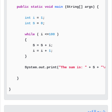
public
static
void
main
(String[] args)
 {

int
i
=
1
;

int
S
=
0
;

while
 ( i <=
100
 )

        {

            S = S + i;

            i = i + 
1
;

        }

        System.out.print(
"The sum is: "
 + S + 
"\n"
);
    }

}
شرح الكود