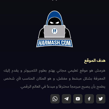
هدف الموقع
هرمش هو موقع تعليمي مجاني يهتم بعلوم الكمبيوتر و يقدم إليك
المعرفة بشكل مبسّط و مفصّل، و هو المكان المناسب لأي شخص
يطمح بأن يصبح مبرمجاً محترفاً و مبدعاً في العالم الرقمي.