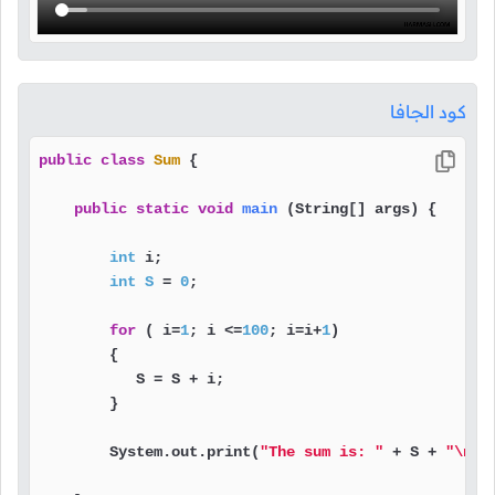
كود الجافا
public
class
Sum
 {

public
static
void
main
(String[] args)
 {

int
 i;

int
S
=
0
;

for
 ( i=
1
; i <=
100
; i=i+
1
)

        {

           S = S + i;

        }

        System.out.print(
"The sum is: "
 + S + 
"\n"
);