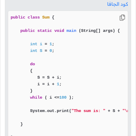
كود الجافا
public
class
Sum
 {

public
static
void
main
(String[] args)
 {

int
i
=
1
;

int
S
=
0
;

do
        {

           S = S + i;

           i = i + 
1
;

        }

while
 ( i <=
100
 );

        System.out.print(
"The sum is: "
 + S + 
"\n"
);
    }
