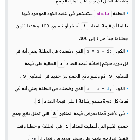
بطبيعة الحال لن تؤثر على عملية الجمع.
الحلقة
ستستمر في تنفيذ الكود الموجود فيها
while
طالما أن قيمة العداد
أصغر أو تساوي
100
. و هكذا نكون
i
جعلناها تبدأ من
1
إلى
100
.
الكود
الذي وضعناه في الحلقة يعني أنه في
S = S + i;
كل دورة سيتم إضافة قيمة العداد
الحالية على قيمة
i
المتغير
ثم وضع ناتج الجمع من جديد في المتغير
.
S
S
الكود
الذي وضعناه في الحلقة يعني أنه في
i = i +
1
;
نهاية كل دورة سيتم إضافة
1
على قيمة العداد
.
i
في الأخير قمنا بعرض قيمة المتغير
التي تمثل ناتج جمع
S
جميع القيم التي أعطيت للعداد
في الحلقة, و جعلنا وقت
i
تنفيذ البرنامج يظهر على سطر جديد من خلال الـ
.
\n