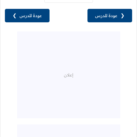
❮
عودة للدرس
عودة للدرس
❯