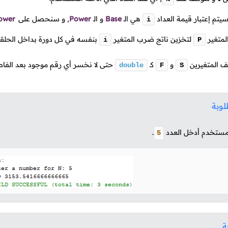
يتم إعتبار قيمة العداد
هي
الـ
Base
و
الـ
Power
,
و سنحصل على
ower
i
لمتغير
لتخزين ناتج ضرب المتغير
بنفسه في كل دورة بداخل الحلق
i
P
 المتغيرين
و
كـ
حتى لا نخسر أي رقم موجود بعد الفاصل
double
F
S
لوبة
مستخدم أدخل العدد
.
5
ة