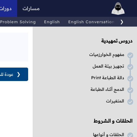
مسارات
دورات
❯
Problem Solving
English
English Conversations
Comp
دروس تمهيدية
مفهوم الخوارزميات
تجهيز بيئة العمل
❮
عودة لل
دالة الطباعة Print
الدمج أثناء الطباعة
المتغيرات
الحلقات و الشروط
الحلقات و أنواعها