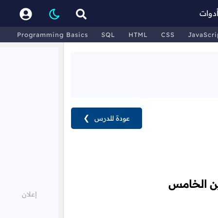
دوات
Programming Basics
SQL
HTML
CSS
JavaScri
عودة للدرس
❯
ين الخامس