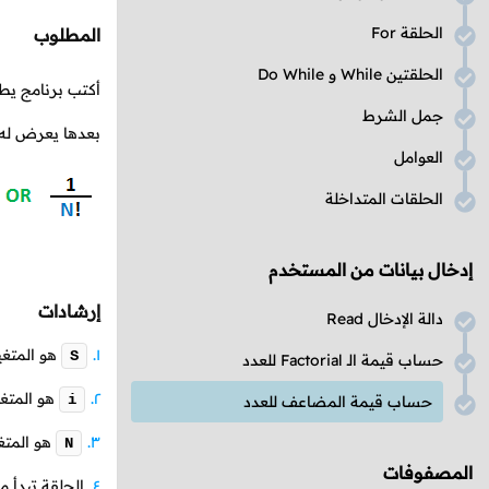
الحلقة For
المطلوب
الحلقتين While و Do While
أكتب برنامج يط
جمل الشرط
بعدها يعرض له ن
العوامل
الحلقات المتداخلة
إدخال بيانات من المستخدم
إرشادات
دالة الإدخال Read
هو المتغي
S
حساب قيمة الـ Factorial للعدد
هو المتغي
i
حساب قيمة المضاعف للعدد
هو المتغ
N
المصفوفات
الحلقة تبدأ 