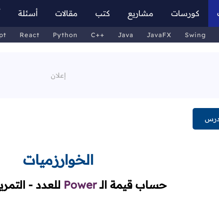
كورسات
مشاريع
كتب
مقالات
أسئلة
أ
pt
React
Python
C++
Java
JavaFX
Swing
درس
الخوارزميات
حساب قيمة
الـ
Power
للعدد - التمر