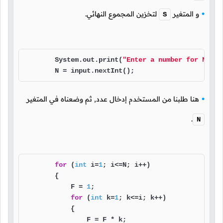
و المتغير
لتخزين المجموع النهائي.
S
        System.out.print(
"Enter a number for N: "
)
        N = input.nextInt();
هنا طلبنا من المستخدم إدخال عدد, ثم وضعناه في المتغير
.
N
for
 (
int
 i=
1
; i<=N; i++)

        {

            F = 
1
;

for
 (
int
 k=
1
; k<=i; k++)

            {

                F = F * k;
