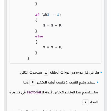
            }

if
 (i%
2
 == 
1
)

            {

                S = S + F;

            }

else
            {

                S = S - F;

            }

        }
هنا في كل دورة من دورات الحلقة
سيحدث التالي:
i
سيتم وضع القيمة
1
كقيمة أولية للمتغير
لأننا
F
سنستخدم هذا المتغير لتخزين قيمة
الـ
Factorial
في كل مرة
للعداد
.
i