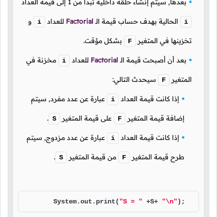
بعدها, سيتم إنشاء حلقة داخلية تبدأ من
1
إلى قيمة العداد
الحالية بهدف حساب قيمة
الـ
Factorial
للعداد
و
i
i
تخزينها في المتغير
بشكل مؤقت.
F
بعد أن أصبحت قيمة
الـ
Factorial
للعداد
مخزنة في
i
المتغير
سيحدث التالي:
F
إذا كانت قيمة العداد
عبارة عن عدد مفرد, سيتم
i
إضافة قيمة المتغير
على قيمة المتغير
.
S
F
إذا كانت قيمة العداد
عبارة عن عدد مزدوج, سيتم
i
طرح قيمة المتغير
من قيمة المتغير
.
S
F
        System.out.print(
"S = "
 +S+ 
"\n"
);