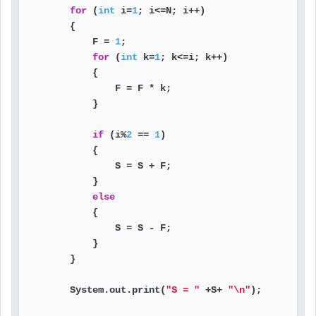
for
 (
int
 i=
1
; i<=N; i++)

        {

            F = 
1
;

for
 (
int
 k=
1
; k<=i; k++)

            {

                F = F * k;

            }

if
 (i%
2
 == 
1
)

            {

                S = S + F;

            }

else
            {

                S = S - F;

            }

        }

        System.out.print(
"S = "
 +S+ 
"\n"
);
