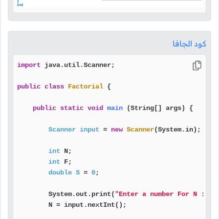
كود الجافا
import
 java.util.Scanner;

public
class
Factorial
 {

public
static
void
main
(String[] args)
 {

Scanner
input
=
new
Scanner
(System.in);

int
 N;

int
 F;

double
S
=
0
;

        System.out.print(
"Enter a number For N : "
);
        N = input.nextInt();
