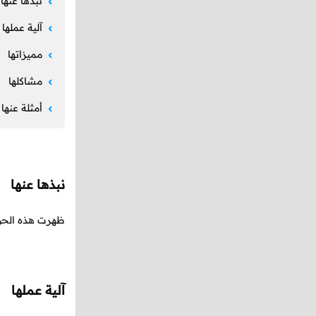
نبذها عنها
آلية عملها
مميزاتها
مشاكلها
أمثلة عنها
نبذها عنها
ظهرت هذه الحواسيب سنة ١٩٥٩-١٩٤٦ و كانت تستخدم في البحوث العل
آلية عملها