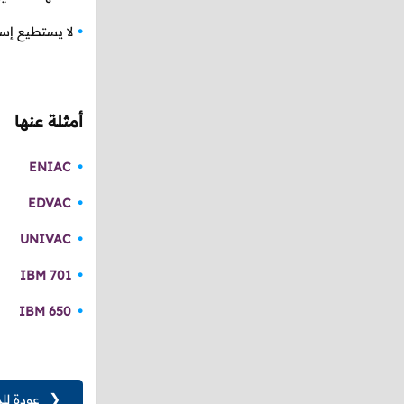
لا يستطيع إس
أمثلة عنها
ENIAC
EDVAC
UNIVAC
IBM 701
IBM 650
❮
عودة لل