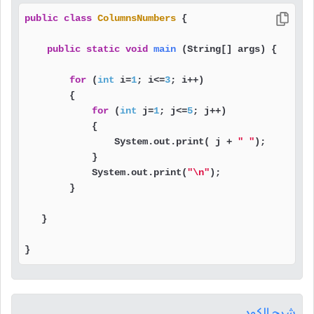
public
class
ColumnsNumbers
 {

public
static
void
main
(String[] args)
 {

for
 (
int
 i=
1
; i<=
3
; i++)

        {

for
 (
int
 j=
1
; j<=
5
; j++)

            {

                System.out.print( j + 
" "
);

            }

            System.out.print(
"\n"
);

        }

   }

}
شرح الكود