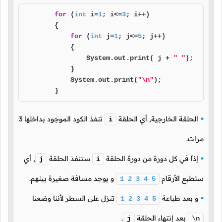
for
 (
int
 i=
1
; i<=
3
; i++)

        {

for
 (
int
 j=
1
; j<=
5
; j++)

            {

                System.out.print( j + 
" "
);

            }

            System.out.print(
"\n"
);

        }
الحلقة الخارجية, أي الحلقة
تنفذ الكود الموجود بداخلها
3
i
مرات.
إذاً في كل دورة من دورة الحلقة
ستنفذ الحلقة
,
أي
j
i
ستطبع الأرقام
و يوجد مسافة صغيرة بينهم.
1
2
3
4
5
و بعد طباعة
تنزل على السطر لأننا وضعنا
1
2
3
4
5
بعد إنتهاء الحلقة
.
j
\n