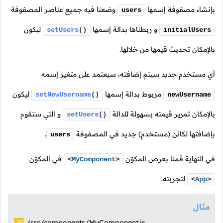
بإنشاء مصفوفة إسمها
وضعنا فيه جميع عناصر المصفوفة
users
و ربطناها بدالة إسمها
ليكون
setUsers
()
initialUsers
بالإمكان تحديث قيمها من خلالها.
أي مستخدم جديد سيتم إضافته، سيعتمد على متغير إسمه
مربوط بدالة إسمها
ليكون
setNewUsername
()
newUsername
بالإمكان تمرير قيمته بسهولة للدالة
و التي ستقوم
setUsers
()
بإضافتها لكائن (مستخدم) جديد في المصفوفة
.
users
في النهاية قمنا بعرض المكوّن
في المكوّن
<
MyComponent
>
لتجربته.
<
App
>
مثال
/src/components/MyComponent.js