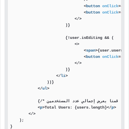
<
button
onClick
=
{()
<
button
onClick
=
{()
</>
                        )}

                        {!user.isEditing && (

<>
<
span
>
{user.usernam
<
button
onClick
=
{()
</>
                        )}

</
li
>
                ))}

</
ul
>
            {/* هنا قمنا بعرض إجمالي عدد المستخدمين */}

<
p
>
Total Users: {users.length}
</
p
>
</>
    );

}
