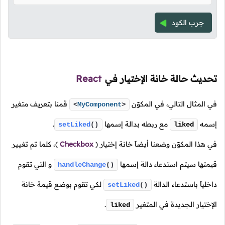
جرب الكود
تحديث حالة خانة الإختيار في
React
في المثال التالي، في المكوّن
قمنا بتعريف متغير
<
MyComponent
>
إسمه
مع ربطه بدالة إسمها
.
setLiked
()
liked
في هذا المكوّن وضعنا أيضاً خانة إختيار
(
Checkbox
)،
كلما تم تغيير
قيمتها سيتم استدعاء دالة إسمها
و التي تقوم
handleChange
()
داخلياً باستدعاء الدالة
لكي تقوم بوضع قيمة خانة
setLiked
()
الإختيار الجديدة في المتغير
.
liked