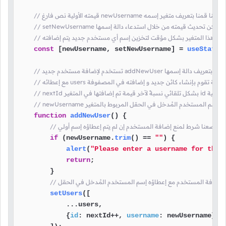
// قيمته الأولية نص فارغ newUsername هنا قمنا بتعريف متغير إسمه
ل استدعاء دالة إسمها 
const
 [newUsername, setNewUsername] = 
useState
(
 لإضافة مستخدم جديد addNewUser هنا قمنا بتعريف دالة إسمها
عطائه users فعلياً الدالة تقوم بإنشاء كائن جديد و إضافته في المصفوفة
function
addNewUser
(
) {

/ هنا وضعنا شرط لمنع إضافة المستخدم إن لم يتم إعطاؤه إسم أولي
if
 (newUsername.
trim
() == 
""
) {

alert
(
"Please enter a username for the 
return
;

        }

منا بإضافة المستخدم مع إعطاؤه إسم المستخدم المُدخل في الحقل
setUsers
([

            ...users,

            {
id
: nextId++, 
username
: newUsername},
