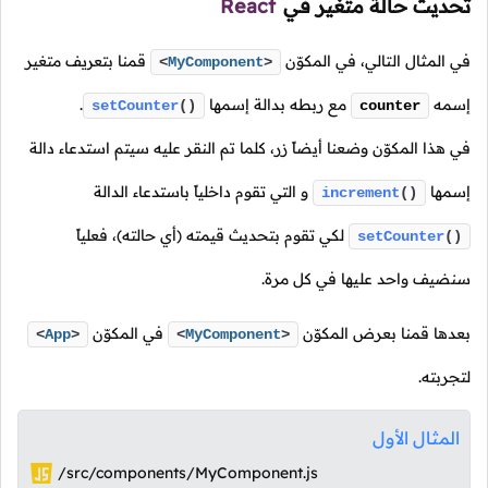
تحديث حالة متغير في
React
في المثال التالي، في المكوّن
قمنا بتعريف متغير
<
MyComponent
>
إسمه
مع ربطه بدالة إسمها
.
setCounter
()
counter
في هذا المكوّن وضعنا أيضاً زر، كلما تم النقر عليه سيتم استدعاء دالة
إسمها
و التي تقوم داخلياً باستدعاء الدالة
increment
()
لكي تقوم بتحديث قيمته (أي حالته)، فعلياً
setCounter
()
سنضيف واحد عليها في كل مرة.
بعدها قمنا بعرض المكوّن
في المكوّن
<
App
>
<
MyComponent
>
لتجربته.
المثال الأول
/src/components/MyComponent.js