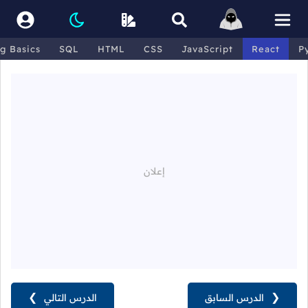
g Basics
SQL
HTML
CSS
JavaScript
React
P
❮
الدرس السابق
الدرس التالي
❯