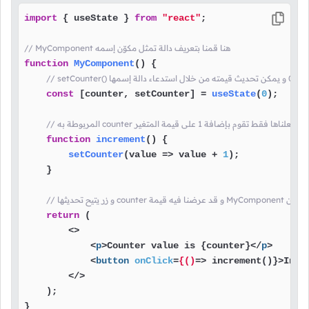
import
 { useState } 
from
"react"
;

// MyComponent هنا قمنا بتعريف دالة تمثل مكوّن إسمه
function
MyComponent
(
) {

const
 [counter, setCounter] = 
useState
(
0
);

function
increment
(
) {

setCounter
(
value
 =>
 value + 
1
);

    }

تضمين المكوّن
return
 (

<>
<
p
>
Counter value is {counter}
</
p
>
<
button
onClick
=
{()
=>
 increment()}>Incr
</>
    );

}
