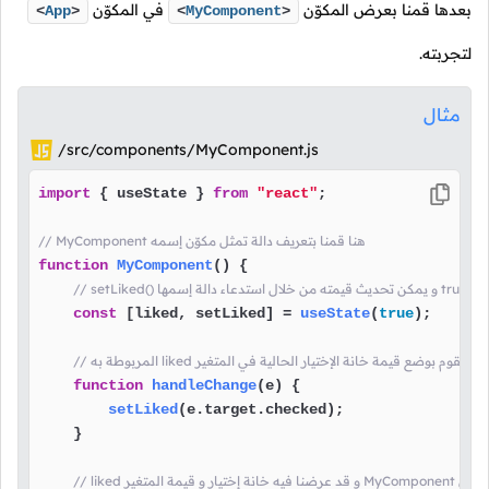
بعدها قمنا بعرض المكوّن
في المكوّن
<
App
>
<
MyComponent
>
لتجربته.
مثال
/src/components/MyComponent.js
import
 { useState } 
from
"react"
;

// MyComponent هنا قمنا بتعريف دالة تمثل مكوّن إسمه
function
MyComponent
(
) {

const
 [liked, setLiked] = 
useState
(
true
);

function
handleChange
(
e
) {

setLiked
(e.
target
.
checked
);

    }

مين المكوّن