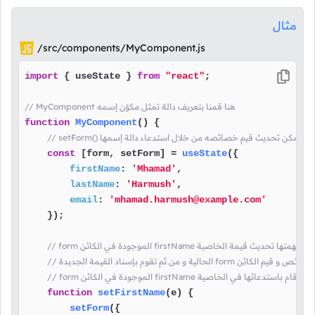
مثال
/src/components/MyComponent.js
import
 { useState } 
from
"react"
;

// MyComponent هنا قمنا بتعريف دالة تمثل مكوّن إسمه
function
MyComponent
(
) {

const
 [form, setForm] = 
useState
({

firstName
: 
'Mhamad'
,

lastName
: 
'Harmush'
,

email
: 
'mhamad.harmush@example.com'
    });

إنشاء نسخة من جميع خصائص و قيم الكائن
function
setFirstName
(
e
) {

setForm
({
