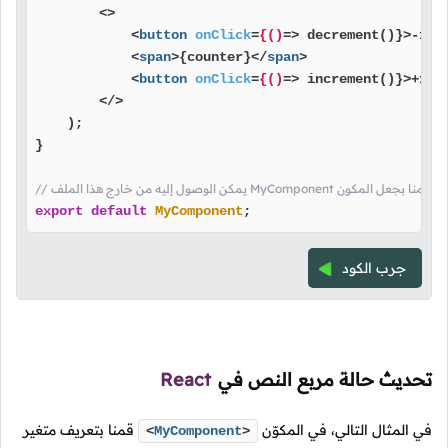
<>
<
button
onClick
=
{()
=>
 decrement()}>-1
</
<
span
>
{counter}
</
span
>
<
button
onClick
=
{()
=>
 increment()}>+1
</
</>
    );

}

/ يمكن الوصول إليه من خارج هذا الملف MyComponent هنا قمنا بجعل المكون
export
default
MyComponent
;
جرب الكود
تحديث حالة مربع النص في
React
في المثال التالي، في المكوّن
قمنا بتعريف متغير
<
MyComponent
>