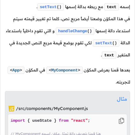
إسمه
مع ربطه بدالة إسمها
.
setText
()
text
في هذا المكوّن وضعنا أيضاً مربع نص، كلما تم تغيير قيمته سيتم
استدعاء دالة إسمها
و التي تقوم داخلياً باستدعاء
handleChange
()
الدالة
لكي تقوم بوضع قيمة مربع النص الجديدة في
setText
()
المتغير
.
text
بعدها قمنا بعرض المكوّن
في المكوّن
<
App
>
<
MyComponent
>
لتجربته.
مثال
/src/components/MyComponent.js
import
 { useState } 
from
"react"
;

// MyComponent هنا قمنا بتعريف دالة تمثل مكوّن إسمه