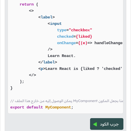
return
 (

<>
<
label
>
<
input
type
=
"checkbox"
checked
=
{liked}
onChange
=
{(e)
=>
 handleChange(e)}
                />

                Learn React.

</
label
>
<
p
>
Learn React is {liked ? 'checked': '
</>
    );

}

/ يمكن الوصول إليه من خارج هذا الملف MyComponent هنا قمنا بجعل المكون
export
default
MyComponent
;
جرب الكود