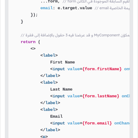
ائص و القيم السابقة الموجودة في الكائن
            ...form, 
ا بتحديث قيمة الخاصية
value
.
target
: e.
email
        });

    }

رضه عند تضمين المكوّن
return
 (

<>
<
label
>
                First Name

<
input
value
=
{form.firstName}
onCha
</
label
>
<
label
>
                Last Name

<
input
value
=
{form.lastName}
onChan
</
label
>
<
label
>
                Email

<
input
value
=
{form.email}
onChange
=
</
label
>
<
p
>