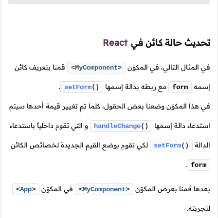
تحديث حالة كائن في
React
في المثال التالي، في المكوّن
قمنا بتعريف كائن
<
MyComponent
>
إسمه
مع ربطه بدالة إسمها
.
setForm
()
form
في هذا المكوّن وضعنا بعض الحقول، كلما تم تغيير قيمة أحدها سيتم
استدعاء دالة إسمها
و التي تقوم داخلياً باستدعاء
handleChange
()
الدالة
لكي تقوم بوضع القيم الجديدة لخصائص الكائن
setForm
()
.
form
بعدها قمنا بعرض المكوّن
في المكوّن
<
App
>
<
MyComponent
>
لتجربته.