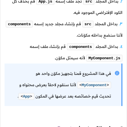
بداخل المجلد
تجد ملف إسمه
قم بحذف كل
App.js
src
الكود الإفتراضي الموجود فيه.
بداخل المجلد
قم بإنشاء مجلد جديد إسمه
components
src
لأننا سنضع بداخله مكوّنات.
بداخل المجلد
قم بإنشاء ملف إسمه
components
لأنه سيمثل مكوّن.
MyComponent.js
في هذا المشروع قمنا بتجهيز مكوّن واحد هو
لأننا سنقوم لاحقاً بعرض محتواه و
<
MyComponent
>
تحديث قيم خصائصه بعد عرضها في المكون
.
<
App
>