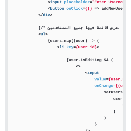
<
input
placeholder
=
"Enter Username"
<
button
onClick
=
{()
 =>
 addNewUser()
</
div
>
            {/* هنا قمنا بعرض قائمة فيها جميع المستخدمين */}

<
ul
>
                {users.map((user) => (

<
li
key
=
{user.id}
>
                        {user.isEditing && (

<>
<
input
value
=
{user.use
onChange
=
{(e)
 =
                                        setUsers(

                                            users.ma
                                                u.id
                                            )

                                        )

                                    }

                                />
