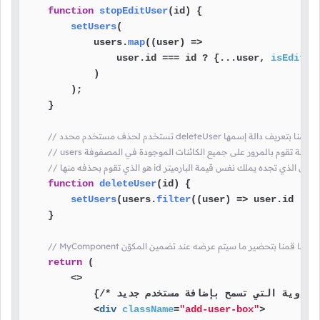
function
stopEditUser
(
id
) {

setUsers
(

            users.
map
(
(
user
) =>
                user.
id
 === id ? {...user, 
isEditin
            )

        );

    }

 تستخدم لحذف مستخدم محدد deleteUser هنا قمنا بتعريف دالة إسمها
use فعلياً الدالة تقوم بالمرور على جميع الكائنات الموجودة في المصفوفة
function
deleteUser
(
id
) {

setUsers
(users.
filter
(
(
user
) =>
 user.
id
 !== 
    }

// MyComponent هنا قمنا بتحضير ما سيتم عرضه عند تضمين المكوّن
return
 (

<>
            {/* هنا قمنا بعرض الحاوية التي تسمح بإضافة مستخدم جديد */}

<
div
className
=
"add-user-box"
>