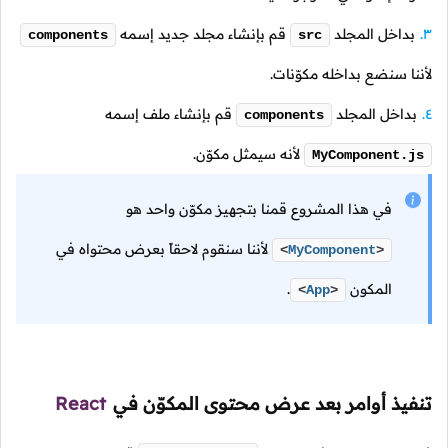
بداخل المجلد
قم بإنشاء مجلد جديد إسمه
components
src
لأننا سنضع بداخله مكوّنات.
بداخل المجلد
قم بإنشاء ملف إسمه
components
لأنه سيمثل مكوّن.
MyComponent.js
في هذا المشروع قمنا بتجهيز مكوّن واحد هو
لأننا سنقوم لاحقاً بعرض محتواه في
<
MyComponent
>
المكون
.
<
App
>
تنفيذ أوامر بعد عرض محتوى المكوّن في
React