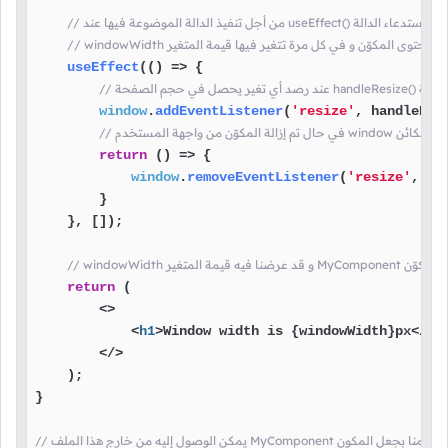
لدالة الموضوعة فيها عند useEffect() هنا قمنا باستدعاء الدالة
windowWid عرض محتوى المكوّن و في كل مرة تتغير فيها قيمة المتغير
useEffect
(
() =>
 {

window
.
addEventListener
(
'resize'
, handleResi
return
() =>
 {

window
.
removeEventListener
(
'resize'
, ha
        }

    }, []);

عند تضمين المكوّن
return
 (

<>
<
h1
>
Window width is {windowWidth}px
</
h1
</>
    );

}

/ يمكن الوصول إليه من خارج هذا الملف MyComponent هنا قمنا بجعل المكون