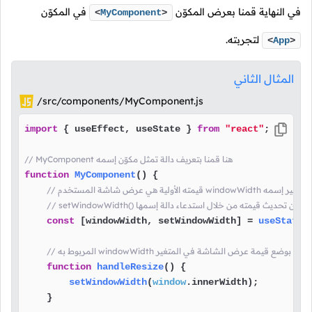
في النهاية قمنا بعرض المكوّن
في المكوّن
<
MyComponent
>
لتجربته.
<
App
>
المثال الثاني
/src/components/MyComponent.js
import
 { useEffect, useState } 
from
"react"
;

// MyComponent هنا قمنا بتعريف دالة تمثل مكوّن إسمه
function
MyComponent
(
) {

windowWid هنا قمنا بتعريف متغير إسمه
const
 [windowWidth, setWindowWidth] = 
useState
(
function
handleResize
(
) {

setWindowWidth
(
window
.
innerWidth
);

    }
