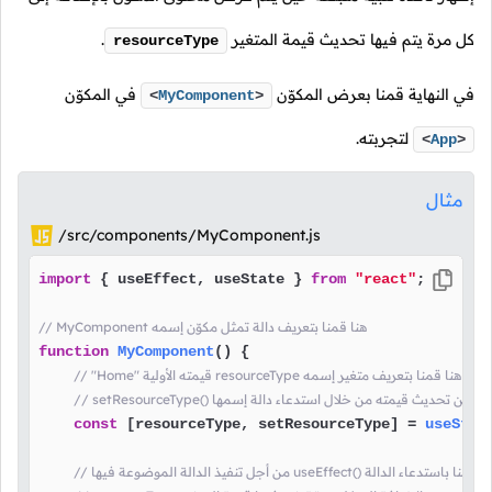
كل مرة يتم فيها تحديث قيمة المتغير
.
resourceType
في النهاية قمنا بعرض المكوّن
في المكوّن
<
MyComponent
>
لتجربته.
<
App
>
مثال
/src/components/MyComponent.js
import
 { useEffect, useState } 
from
"react"
;

// MyComponent هنا قمنا بتعريف دالة تمثل مكوّن إسمه
function
MyComponent
(
) {

// "Home" قيمته الأولية resourceType هنا قمنا بتعريف متغير إسمه
const
 [resourceType, setResourceType] = 
useStat
ن أجل تنفيذ الدالة الموضوعة فيها useEffect() هنا قمنا باستدعاء الدالة