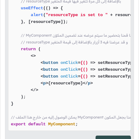
// resourceType بالإضافة إلى كل مرة تتغير فيها قيمة المتغير 
useEffect
(
() =>
 {

alert
(
"resourceType is set to "
 + resourceTy
    }, [resourceType]);

// MyComponent هنا قمنا بتحضير ما سيتم عرضه عند تضمين المكوّن
// resourceType و قد عرضنا فيه 3 أزرار بالإضافة إلى قيمة المتغير 
return
 (

<>
<
button
onClick
=
{()
 =>
 setResourceType(
<
button
onClick
=
{()
 =>
 setResourceType(
<
button
onClick
=
{()
 =>
 setResourceType(
<
p
>
{resourceType}
</
p
>
</>
    );

}

/ يمكن الوصول إليه من خارج هذا الملف MyComponent هنا قمنا بجعل المكون
export
default
MyComponent
;