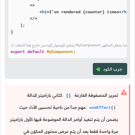
<>
<
h1
>
I've rendered {counter} times
</
h1
>
</>
    );

}

/ يمكن الوصول إليه من خارج هذا الملف MyComponent هنا قمنا بجعل المكون
export
default
MyComponent
;
جرب الكود
تمرير المصفوفة الفارغة
كثاني باراميتر للدالة
[]
مهم جداً من ناحية تحسين الأداء حيث
useEffect
()
يضمن أن يتم تنفيذ أوامر الدالة الموضوعة فيها كأول باراميتر
مرة واحدة فقط بعد أن يتم عرض محتوى المكوّن في