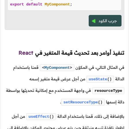
export
default
MyComponent
;
جرب الكود
تنفيذ أوامر بعد تحديث قيمة المتغير في
React
في المثال التالي، في المكوّن
قمنا باستخدام
<
MyComponent
>
الدالة
من أجل عرض قيمة متغير إسمه
useState
()
في واجهة المستخدم مع إمكانية تحديثها بواسطة
resourceType
دالة إسمها
.
setResourceType
()
بالإضافة إلى ذلك، قمنا باستخدام الدالة
من أجل
useEffect
()
إظهار نافذة تنبيه منبثقة حين يتم عرض محتوى المكوّن بالإضافة إلى