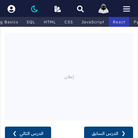
g Basics
SQL
HTML
CSS
JavaScript
React
P
❮
الدرس السابق
الدرس التالي
❯