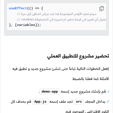
useEffect
(
() =>
 {

// سيتم تنفيذ الأوامر الموضوعة هنا عند عرض المكوّن أول مرة 
 variables و عند حصول أي تغيير في قيمة متغير تم تمريره في المصفوفة
}, [variables]);
تحضير مشروع للتطبيق العملي
إفعل الخطوات التالية تباعاً حتى تنشئ مشروع جديد و تطبق فيه
الأمثلة كما فعلنا بالضبط:
قم بإنشاء مشروع جديد إسمه
.
demo-app
بداخل المجلد
تجد ملف إسمه
قم بحذف كل
App.js
src
الكود الإفتراضي الموجود فيه.