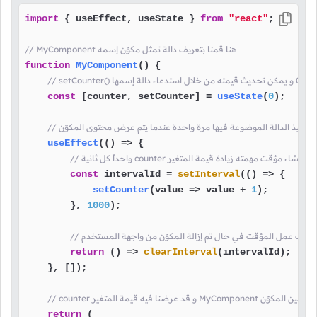
import
 { useEffect, useState } 
from
"react"
;

// MyComponent هنا قمنا بتعريف دالة تمثل مكوّن إسمه
function
MyComponent
(
) {

const
 [counter, setCounter] = 
useState
(
0
);

useEffect
(
() =>
 {

كل ثانية counter هنا قمنا بإنشاء مؤقت مهمته زيادة قيمة المتغير
const
 intervalId = 
setInterval
(
() =>
 {

setCounter
(
value
 =>
 value + 
1
);

        }, 
1000
);

ا بإيقاف عمل المؤقت في حال تم إزالة المكوّن من واجهة المستخدم
return
() =>
clearInterval
(intervalId);

    }, []);

ا سيتم عرضه عند تضمين المكوّن
return
 (
