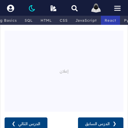
g Basics
SQL
HTML
CSS
JavaScript
React
P
❮
الدرس السابق
الدرس التالي
❯