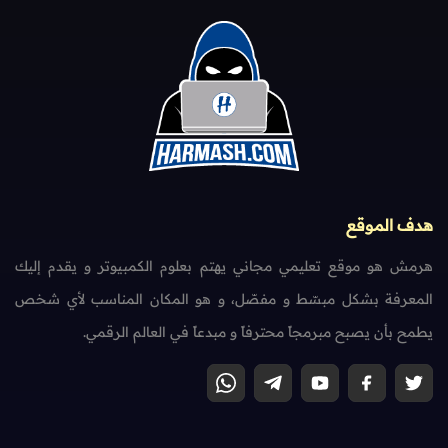
هدف الموقع
هرمش هو موقع تعليمي مجاني يهتم بعلوم الكمبيوتر و يقدم إليك
المعرفة بشكل مبسّط و مفصّل، و هو المكان المناسب لأي شخص
يطمح بأن يصبح مبرمجاً محترفاً و مبدعاً في العالم الرقمي.