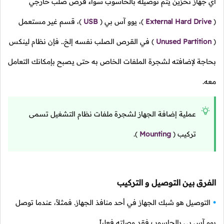
أي جهاز تخزين يتم توصيله بالحاسوب سواء قرص صلب خارجي
(
External Hard Drive
)،
يوو آس بي
(
USB
)،
قسم غير مستعمل
(
Unused Partition
)
في القرص الصلب نفسه إلخ.. فإن نظام لينكس
بحاجة لإضافته لشجرة الملفات الخاص به حتى يصبح بإمكانك التعامل
معه.
عملية إضافة الجهاز لشجرة ملفات نظام التشغيل تسمى
تركيب
(
Mounting
).
الفرق بين التوصيل و التركيب
التوصيل هو شبك الجهاز في أحد منافذ الجهاز. فمثلاً، عندما توصل
يوو آس بي بالحاسوب فقد وصلته فعلياً.