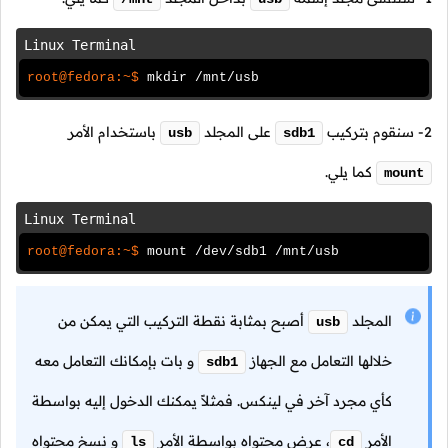
Linux Terminal
root@fedora:~$
mkdir /mnt/usb
2- سنقوم بتركيب
على المجلد
باستخدام الأمر
usb
sdb1
كما يلي.
mount
Linux Terminal
root@fedora:~$
mount /dev/sdb1 /mnt/usb
المجلد
أصبح بمثابة نقطة التركيب التي يمكن من
usb
خلالها التعامل مع الجهاز
و بات بإمكانك التعامل معه
sdb1
كأي مجرد آخر في لينكس. فمثلاً يمكنك الدخول إليه بواسطة
الأمر
،
عرض محتواه بواسطة الأمر
و نسخ محتواه
ls
cd