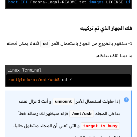
boot EFI
Fedora-Legal-README.txt
images
LICENSE
Live
فك الجهاز الذي تم تركيبه
1- سنقوم بالخروج من الجهاز باستعمال الأمر
لأنه لا يمكن فصله
cd
ما دمنا نقف بداخله.
Linux Terminal
root@fedora:/mnt/usb$
cd /
إذا حاولت استعمال الأمر
و أنت لا تزال تقف
unmount
بداخل المجلد
فإنه سيظهر لك رسالة خطأ
/mnt/usb
و التي تعني أن المجلد مشغول حالياً،
target is busy