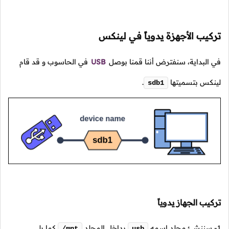
تركيب الأجهزة يدوياً في لينكس
في البداية، سنفترض أننا قمنا بوصل
USB
في الحاسوب و قد قام
لينكس بتسميتها
.
sdb1
تركيب الجهاز يدوياً
1- سننشئ مجلد إسمه
بداخل المجلد
كما يلي.
/mnt
usb