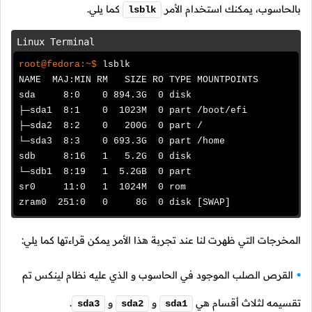
بالحاسوب، يمكنك استخدام الأمر
كما يلي.
lsblk
Linux Terminal
root@fedora:~$
lsblk
NAME MAJ:MIN RM SIZE RO TYPE MOUNTPOINTS
sda 8:0 0 894.3G 0 disk
├─sda1 8:1 0 1023M 0 part /boot/efi
├─sda2 8:2 0 200G 0 part /
└─sda3 8:3 0 693.3G 0 part /home
sdb 8:16 1 5.2G 0 disk
└─sdb1 8:19 1 5.2GB 0 part
sr0 11:0 1 1024M 0 rom
zram0 251:0 0 8G 0 disk [SWAP]
المخرجات التي ظهرت لنا عند تجربة هذا الأمر يمكن قراءتها كما يلي:
القرص الصلب الموجود في الحاسوب و الذي عليه نظام لينكس تم
تقسيمه لثلاث أقسام هي
و
و
.
sda3
sda2
sda1