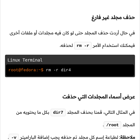
حذف مجلد غير فارغ
في حال أردت حذف المجلد حتى لو كان فيه مجلدات أو ملفات أخرى
فيمكنك استخدام الأمر
لحذفه.
rm -r
Linux Terminal
root@fedora:~$
rm -r dir4
عرض أسماء المجلدات التي حذفت
في المثال التالي، قمنا بحذف المجلد
بكل ما يحتويه من
dir7
المجلد
.
/root
ملاحظة:
لطباعة إسم كل مجلد تم حذفه يجب إضافة الباراميتر
.
-v