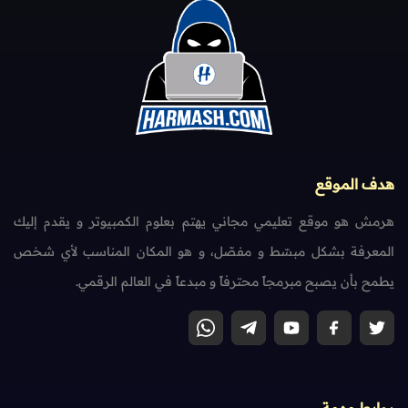
هدف الموقع
هرمش هو موقع تعليمي مجاني يهتم بعلوم الكمبيوتر و يقدم إليك
المعرفة بشكل مبسّط و مفصّل، و هو المكان المناسب لأي شخص
يطمح بأن يصبح مبرمجاً محترفاً و مبدعاً في العالم الرقمي.