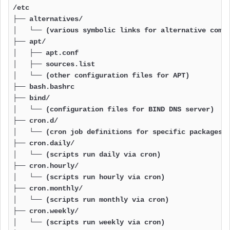
/etc

├── alternatives/

│   └── (various symbolic links for alternative comma
├── apt/

│   ├── apt.conf

│   ├── sources.list

│   └── (other configuration files for APT)

├── bash.bashrc

├── bind/

│   └── (configuration files for BIND DNS server)

├── cron.d/

│   └── (cron job definitions for specific packages)

├── cron.daily/

│   └── (scripts run daily via cron)

├── cron.hourly/

│   └── (scripts run hourly via cron)

├── cron.monthly/

│   └── (scripts run monthly via cron)

├── cron.weekly/

│   └── (scripts run weekly via cron)
