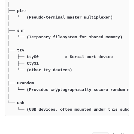
│

├── ptmx

│   └── (Pseudo-terminal master multiplexer)

│

├── shm

│   └── (Temporary filesystem for shared memory)

│

├── tty

│   ├── ttyS0           # Serial port device

│   ├── ttyS1

│   └── (other tty devices)

│

├── urandom

│   └── (Provides cryptographically secure random num
│

└── usb

    └── (USB devices, often mounted under this subdi