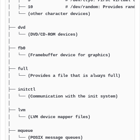
│   ├── 10             # /dev/random: Provides random
│   └── (other character devices)

│

├── dvd

│   └── (DVD/CD-ROM devices)

│

├── fb0

│   └── (Framebuffer device for graphics)

│

├── full

│   └── (Provides a file that is always full)

│

├── initctl

│   └── (Communication with the init system)

│

├── lvm

│   └── (LVM device mapper files)

│

├── mqueue

│   └── (POSIX message queues)
