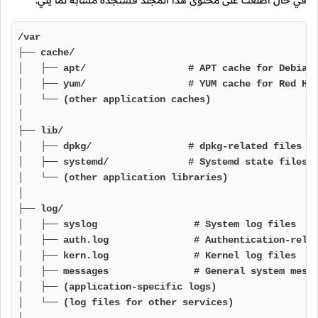
/var

├── cache/

│   ├── apt/                  # APT cache for Debian-
│   ├── yum/                  # YUM cache for Red Hat
│   └── (other application caches)

│

├── lib/

│   ├── dpkg/                 # dpkg-related files fo
│   ├── systemd/              # Systemd state files a
│   └── (other application libraries)

│

├── log/

│   ├── syslog                 # System log files

│   ├── auth.log               # Authentication-relat
│   ├── kern.log               # Kernel log files

│   ├── messages               # General system messa
│   ├── (application-specific logs)

│   └── (log files for other services)

│
