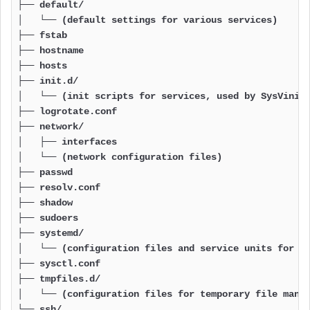
├── default/

│   └── (default settings for various services)

├── fstab

├── hostname

├── hosts

├── init.d/

│   └── (init scripts for services, used by SysVinit)
├── logrotate.conf

├── network/

│   ├── interfaces

│   └── (network configuration files)

├── passwd

├── resolv.conf

├── shadow

├── sudoers

├── systemd/

│   └── (configuration files and service units for sy
├── sysctl.conf

├── tmpfiles.d/

│   └── (configuration files for temporary file manag
└── ssh/
