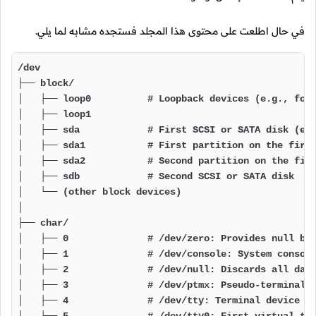
في حال اطلعت على محتوى هذا المجلد فستجده مشابه لما يلي.
/dev

├── block/

│   ├── loop0          # Loopback devices (e.g., for 
│   ├── loop1

│   ├── sda            # First SCSI or SATA disk (e.g
│   ├── sda1           # First partition on the first
│   ├── sda2           # Second partition on the firs
│   ├── sdb            # Second SCSI or SATA disk

│   └── (other block devices)

│

├── char/

│   ├── 0              # /dev/zero: Provides null byt
│   ├── 1              # /dev/console: System console
│   ├── 2              # /dev/null: Discards all data
│   ├── 3              # /dev/ptmx: Pseudo-terminal m
│   ├── 4              # /dev/tty: Terminal device

│   ├── 5              # /dev/tty0: First virtual ter