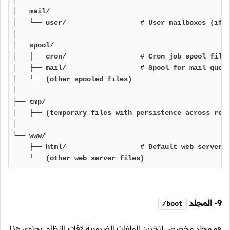
├── mail/

│   └── user/                  # User mailboxes (if l
│

├── spool/

│   ├── cron/                  # Cron job spool files
│   ├── mail/                  # Spool for mail queue
│   └── (other spooled files)

│

├── tmp/

│   ├── (temporary files with persistence across rebo
│

└── www/

    ├── html/                  # Default web server d
    └── (other web server files)
9- المجلد
/boot
هو مجلد مخصص لتخزين الملفات الضرورية لإقلاع النظام. يحتوي هذا