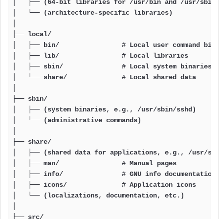
│   ├── (64-bit libraries for /usr/bin and /usr/sbin 
│   └── (architecture-specific libraries)

│

├── local/

│   ├── bin/                # Local user command bina
│   ├── lib/                # Local libraries

│   ├── sbin/               # Local system binaries

│   └── share/              # Local shared data

│

├── sbin/

│   ├── (system binaries, e.g., /usr/sbin/sshd)

│   └── (administrative commands)

│

├── share/

│   ├── (shared data for applications, e.g., /usr/sha
│   ├── man/                # Manual pages

│   ├── info/               # GNU info documentation

│   ├── icons/              # Application icons

│   └── (localizations, documentation, etc.)

│

├── src/
