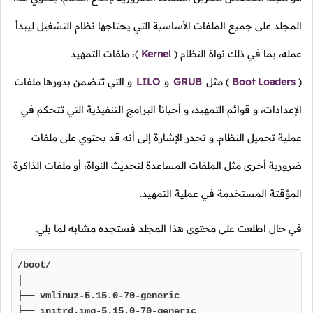
المجلد على جميع الملفات الأساسية التي يحتاجها نظام التشغيل ليبدأ
عمله، بما في ذلك نواة النظام
(
Kernel
)،
ملفات التمهيد
(
Boot Loaders
)
مثل
GRUB
و
LILO
و التي تتضمن بدورها ملفات
الإعدادات، و قوائم التمهيد، و أحياناً البرامج التنفيذية التي تتحكم في
عملية تحميل النظام. و تجدر الإشارة إلى أنه قد يحتوي على ملفات
ضرورية أخرى مثل الملفات المساعدة لتحديث النواة، أو ملفات الذاكرة
المؤقتة المستخدمة في عملية التمهيد.
في حال اطلعت على محتوى هذا المجلد فستجده مشابه لما يلي.
/boot/

│

├── vmlinuz-5.15.0-70-generic

├── initrd.img-5.15.0-70-generic
