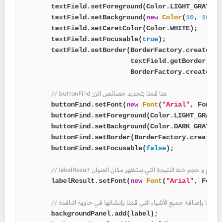
        textField.setForeground(Color.LIGHT_GRAY);

        textField.setBackground(
new
Color
(
10
, 
10
, 
1
        textField.setCaretColor(Color.WHITE);

        textField.setFocusable(
true
);

        textField.setBorder(BorderFactory.createCom
                            textField.getBorder(),

                            BorderFactory.createEmp
// buttonFind هنا قمنا بتحديد خصائص الزر
        buttonFind.setFont(
new
Font
(
"Arial"
, Font.B
        buttonFind.setForeground(Color.LIGHT_GRAY);

        buttonFind.setBackground(Color.DARK_GRAY);

        buttonFind.setBorder(BorderFactory.createLi
        buttonFind.setFocusable(
false
);

نا قمنا بتحديد نوع و حجم خط النتيجة التي ستظهر مكان العنوان
        labelResult.setFont(
new
Font
(
"Arial"
, Font.
 هنا قمنا بإضافة جميع الأشياء التي قمنا بإنشائها في حاوية النافذة
        backgroundPanel.add(label);
