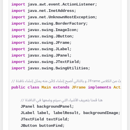
import
import
import
import
import
import
import
import
import
import
import
 javax.swing.SwingUtilities;

public
class
Main
extends
JFrame
implements
ActionL
// هنا قمنا بتعريف الأشياء التي سيتم وضعها في النافذة
    JPanel backgroundPanel;

    JLabel label, labelResult, backgroundImage;

    JTextField textField;

    JButton buttonFind;
