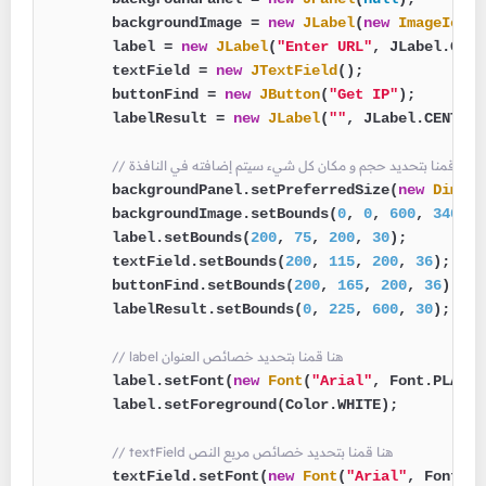
        backgroundImage = 
new
JLabel
(
new
ImageIcon
(
        label = 
new
JLabel
(
"Enter URL"
, JLabel.CENT
        textField = 
new
JTextField
();

        buttonFind = 
new
JButton
(
"Get IP"
);

        labelResult = 
new
JLabel
(
""
, JLabel.CENTER);
// هنا قمنا بتحديد حجم و مكان كل شيء سيتم إضافته في النافذة
        backgroundPanel.setPreferredSize(
new
Dimens
        backgroundImage.setBounds(
0
, 
0
, 
600
, 
340
);

        label.setBounds(
200
, 
75
, 
200
, 
30
);

        textField.setBounds(
200
, 
115
, 
200
, 
36
);

        buttonFind.setBounds(
200
, 
165
, 
200
, 
36
);

        labelResult.setBounds(
0
, 
225
, 
600
, 
30
);

// label هنا قمنا بتحديد خصائص العنوان
        label.setFont(
new
Font
(
"Arial"
, Font.PLAIN,
        label.setForeground(Color.WHITE);

// textField هنا قمنا بتحديد خصائص مربع النص
        textField.setFont(
new
Font
(
"Arial"
, Font.PL