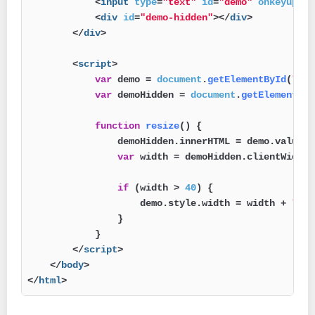
<
input
type
=
"text"
id
=
"demo"
onkeyup
=
"r
<
div
id
=
"demo-hidden"
>
</
div
>
</
div
>
<
script
>
var
 demo = 
document
.
getElementById
(
"dem
var
 demoHidden = 
document
.
getElementByI
function
resize
(
) {

                demoHidden.
innerHTML
 = demo.
value
;

var
 width = demoHidden.
clientWidth
;

if
 (width > 
40
) {

                    demo.
style
.
width
 = width + 
"px"
                }

            }

</
script
>
</
body
>
</
html
>