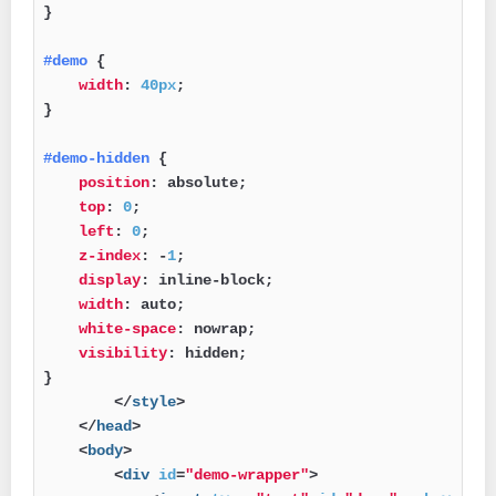
}

#demo
 {

width
: 
40px
;

}

#demo-hidden
 {

position
: absolute;

top
: 
0
;

left
: 
0
;

z-index
: -
1
;

display
: inline-block;

width
: auto;

white-space
: nowrap;

visibility
: hidden;

}

</
style
>
</
head
>
<
body
>
<
div
id
=
"demo-wrapper"
>