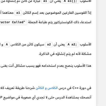
الأسلوب
يعني أن
عبارة عن كائن تم إنشاؤه من 
a1
A a1();
إذاً القوسين الفارغين الموضوعين بعد إسم الكائن
معناهما أن
a1
استدعاء ذاك الكونستركتور يتم طباعة الجملة
ructor Called"
الأسلوب
يعني أن
سيكون كائن من الكلاس
و ل
A
a2
A a2;
مشكلة لأنه لم يتم إنشاؤه في الذاكرة.
هذا الأسلوب ينصح بعدم استخدامه فهو يسبب مشاكل أنت بغنى ع
في دورة ++C في درس
الكلاس و الكائن
شرحنا طريقة تعريف كلاس 
أنصحك بمشاهدة الدرس حتى لا تجدي أي صعوبة في مواضيع OOP التي تتعلميها.