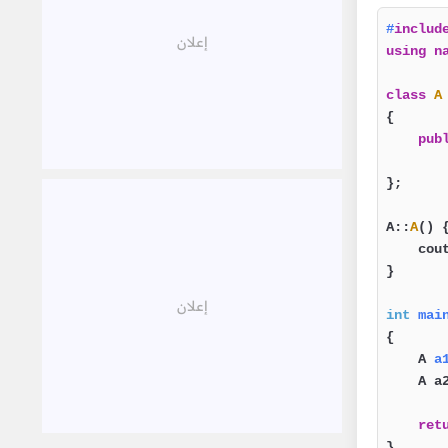
#
includ
using
n
class
A
{

pub
};

A::
A
() {
    cou
}

int
mai
{

A 
a
    A a2
ret
}