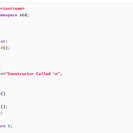
e
<iostream>
amespace
 std;

lic
:

A
();



t<<
"Constructor Called \n"
;

n
()
1
()
;

;

urn
0
;
