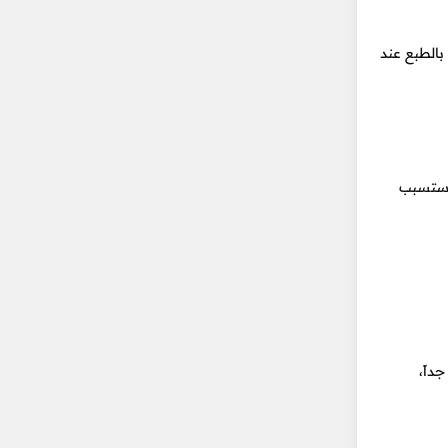
بالطبع عند
ل ستسبب
داً،