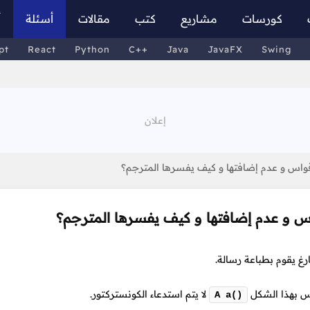
كورسات
مشاريع
كتب
مقالات
أسئلة
أ
pt
React
Python
C++
Java
JavaFX
Swing
أقواس و عدم إضافتها و كيف يفسرها المترجم؟
اس و عدم إضافتها و كيف يفسرها المترجم؟
غ يقوم بطباعة رسالة.
س بهذا الشكل
لا يتم استدعاء الكونستركتور.
A a()