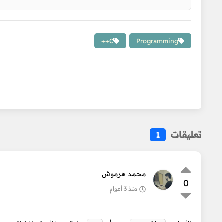
C++
Programming
تعليقات
1
محمد هرموش
0
منذ 3 أعوام