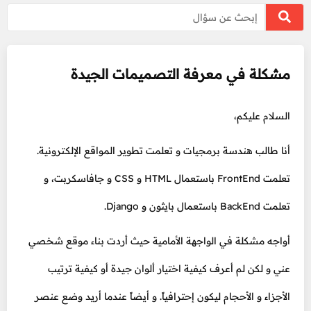
مشكلة في معرفة التصميمات الجيدة
السلام عليكم،
أنا طالب هندسة برمجيات و تعلمت تطوير المواقع الإلكترونية.
تعلمت FrontEnd باستعمال HTML و CSS و جافاسكربت، و
تعلمت BackEnd باستعمال بايثون و Django.
أواجه مشكلة في الواجهة الأمامية حيث أردت بناء موقع شخصي
عني و لكن لم أعرف كيفية اختيار ألوان جيدة أو كيفية ترتيب
الأجزاء و الأحجام ليكون إحترافياً. و أيضاً عندما أريد وضع عنصر