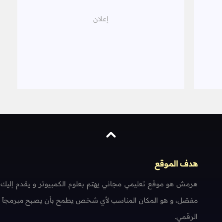
هدف الموقع
هرمش هو موقع تعليمي مجاني يهتم بعلوم الكمبيوتر و يقدم إليك
مفصّل، و هو المكان المناسب لأي شخص يطمح بأن يصبح مبرمجاً محتر
الرقمي.