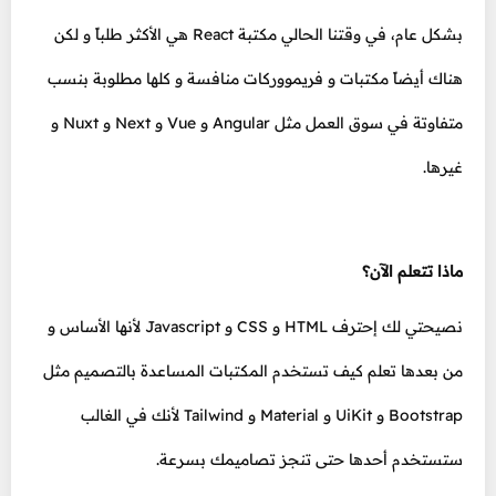
بشكل عام، في وقتنا الحالي مكتبة React هي الأكثر طلباً و لكن
هناك أيضاً مكتبات و فريمووركات منافسة و كلها مطلوبة بنسب
متفاوتة في سوق العمل مثل Angular و Vue و Next و Nuxt و
غيرها.
ماذا تتعلم الآن؟
نصيحتي لك إحترف HTML و CSS و Javascript لأنها الأساس و
من بعدها تعلم كيف تستخدم المكتبات المساعدة بالتصميم مثل
Bootstrap و UiKit و Material و Tailwind لأنك في الغالب
ستستخدم أحدها حتى تنجز تصاميمك بسرعة.