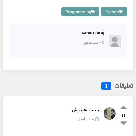
Programming
Python
salem faraj
منذ عامين
تعليقات
1
محمد هرموش
0
منذ عامين