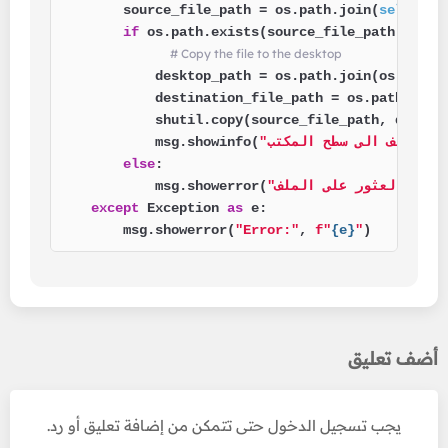
        source_file_path = os.path.join(
self
.hid
if
 os.path.exists(source_file_path):

# Copy the file to the desktop
            desktop_path = os.path.join(os.path.
            destination_file_path = os.path.join(
            shutil.copy(source_file_path, destina
            msg.showinfo(
else
:

            msg.showerror(
except
 Exception 
as
 e:

        msg.showerror(
"Error:"
, 
f"
{e}
"
)
أضف تعليق
يجب تسجيل الدخول حتى تتمكن من إضافة تعليق أو رد.