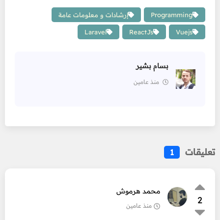
Programming
إرشادات و معلومات عامة
Laravel
ReactJs
Vuejs
بسام بشير
منذ عامين
تعليقات
1
محمد هرموش
2
منذ عامين