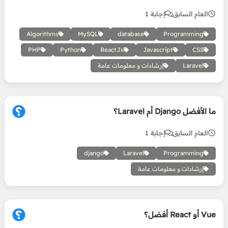
العام السابق
إجابة 1
Algorithms
MySQL
database
Programming
PHP
Python
ReactJs
Javascript
CSS
Laravel
إرشادات و معلومات عامة
ما الأفضل Django أم Laravel؟
العام السابق
إجابة 1
django
Laravel
Programming
إرشادات و معلومات عامة
Vue أو React أفضل؟