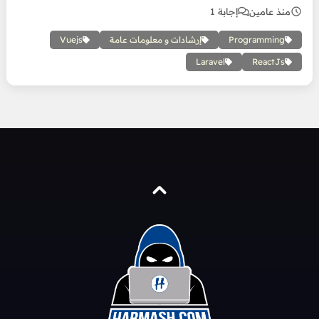
منذ عامين
إجابة 1
Programming
إرشادات و معلومات عامة
Vuejs
Laravel
ReactJs