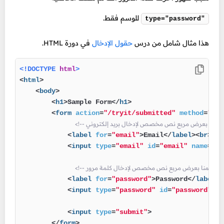
للوسم فقط.
type="password"
هذا مثال شامل من درس
حقول الإدخال
في دورة HTML.
<!DOCTYPE 
html
>
<
html
>
<
body
>
<
h1
>
Sample Form
</
h1
>
<
form
action
=
"/tryit/submitted"
method
=
"pos
<
label
for
=
"email"
>
Email
</
label
>
<
br
>
<
input
type
=
"email"
id
=
"email"
name
=
"em
كلمة مرور -->
<
label
for
=
"password"
>
Password
</
label
>
<
<
input
type
=
"password"
id
=
"password"
na
<
input
type
=
"submit"
>
</
form
>