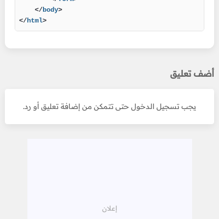
</
body
>
</
html
>
أضف تعليق
يجب تسجيل الدخول حتى تتمكن من إضافة تعليق أو رد.