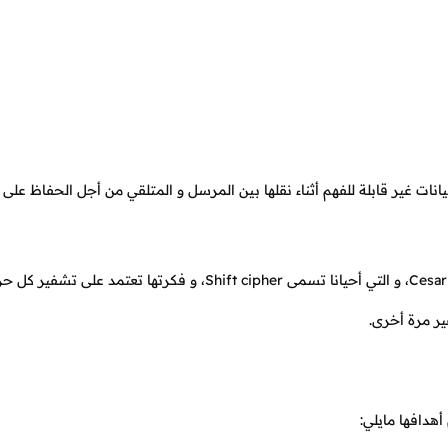
علم التشفير Cryptography، فهو يجعل البيانات غير قابلة للفهم أثناء نقلها بين المرسل و المتلقي من أجل الحفا
أحد الأمثلة البسيطة على عملية التشفير هي شفرة سيزار Cesar cipher، و التي أحيانا تسمى Shift cipher، و فكرتها تعت
ير مرة أخرى.
هدافها مايلي: