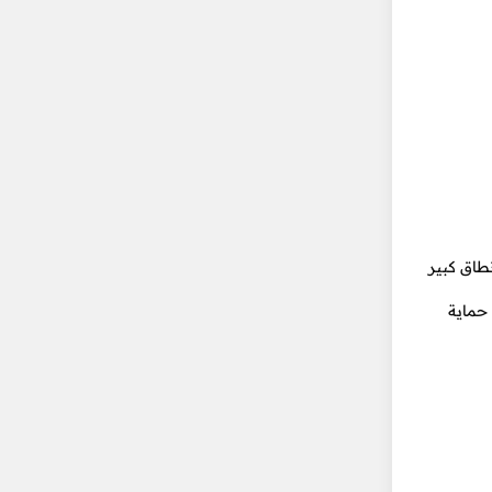
دة سيرفرات موزعة عبر نطاق كبير
 حماية