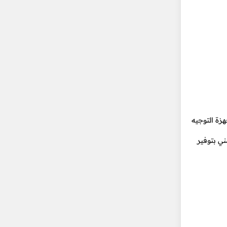
زة التوجيه
مني بتوفير