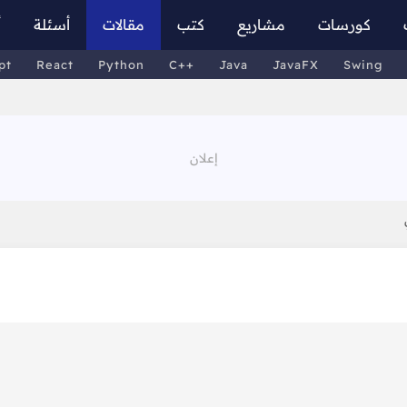
كورسات
مشاريع
كتب
مقالات
أسئلة
أ
pt
React
Python
C++
Java
JavaFX
Swing