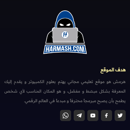
هدف الموقع
هرمش هو موقع تعليمي مجاني يهتم بعلوم الكمبيوتر و يقدم إليك
المعرفة بشكل مبسّط و مفصّل، و هو المكان المناسب لأي شخص
يطمح بأن يصبح مبرمجاً محترفاً و مبدعاً في العالم الرقمي.