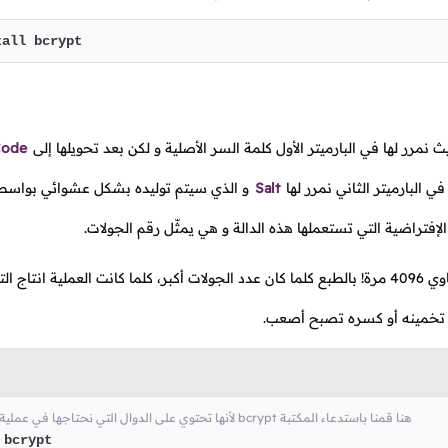
tall bcrypt
 نمرر لها في البارميتر الأول كلمة السر الأصلية و لكن بعد تحويلها إلى
Code
ي البارميتر الثاني نمرر لها
Salt
و الذي سيتم توليده بشكل عشوائي بواسطة
و هذا يساوي 4096 مرة! بالطبع كلما كان عدد الجولات أكبر، كلما كانت العملية انتاج
ة تخمينه أو كسره تصبح أصعب.
# لأنها تحتوي على الدوال التي نحتاجها في عملية التجزئة bcrypt هنا قمنا باستدعاء المكتبة
 bcrypt 
