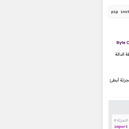
pip ins
Byte 
 الدالة
 التجزئة أبطئ
import