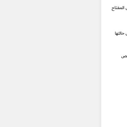
 المفتاح
حالتها
تخص