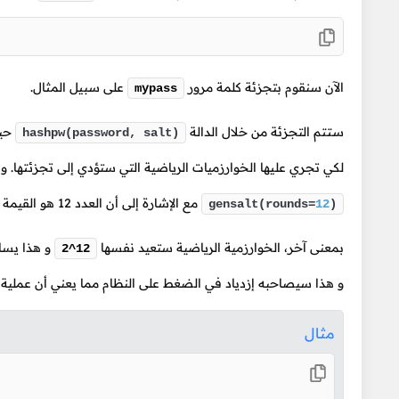
الآن سنقوم بتجزئة كلمة مرور
على سبيل المثال.
mypass
ستتم التجزئة من خلال الدالة
حيث
hashpw(password, salt)
لكي تجري عليها الخوارزميات الرياضية التي ستؤدي إلى تجزئتها. و ف
مع الإشارة إلى أن العدد 12 هو القيمة الإفتراضية التي تستعملها هذه الدالة و هي يمثّل رقم الجولات.
gensalt(rounds=
12
)
بمعنى آخر، الخوارزمية الرياضية ستعيد نفسها
2^12
و هذا سيصاحبه إزدياد في الضغط على النظام مما يعني أن عملي
مثال