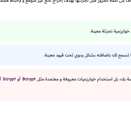
لى كلمة المرور قبل تجزئتها بهدف إخراج ناتج غير متوقع و لإحباط هجم
 خوارزمية تجزئة معينة.
تسمح لك باضافته بشكل يدوي تحت قيود معينة.
صة بك، بل استخدام خوارزميات معروفة و معتمدة مثل
Bcrypt
أو
Scrypt
أ