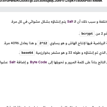
$tdYwPWnEMx2GskcgcIDx3O9SQBqCJwnFvl2spKfc8wG6P5dTkmbWK
مختلفة و سبب ذلك أن
الـ
Salt
يتم إنشاؤه بشكل عشوائي في كل مرة.
من
.
bcrypt
 الرياضية فيها لإنتاج الهاش و هو يساوي
و هذا يعادل 4096 مرة.
2^12
 إنشاؤه و طوله 22 و هو مشفر بخوارزمية
.
base64
ناتج بناءاً على كلمة المرور و تحويلها إلى
Byte Code
و إضافة
Salt
عشوائي