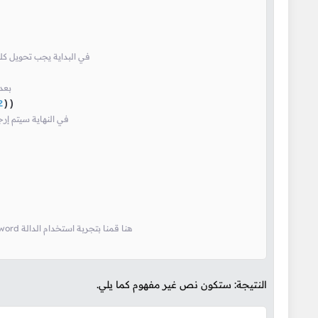
# حتى تستطيع الخوارزمية تطبيق العمليات الرياضية عليها Byte Code في البداية يجب تحويل كلمة المرور الاصلية إلى 
#  عشوائي بعدد 12 جولة salt و اضافة hashpw بعدها قمنا بتجزئة كلمة المرور باستخدام الدالة 
2
))

# hashed_password في النهاية سيتم إرجاع التجزئة التي تم إنشاؤها لكلمة المرور و التي تم تخزينها في المتغير 
# و من ثم قمنا بطباعة الناتج the_password لتجزئة كلمة المرور المخزنة في المتغير hash_password هنا قمنا بتجربة استخدام الدالة
النتيجة: ستكون نص غير مفهوم كما يلي.