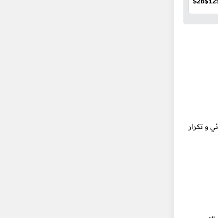
$2b$12
 و تكرار