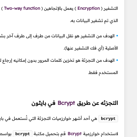
التشفير
(
Encryption
)
يعمل بالإتجاهين
(
Two-way function
)
ع
الذي تم تشفير البيانات به.
الهدف من التشفير هو نقل البيانات من طرف إلى طرف آخر بشكل
الأصلية (أي فك التشفير عنها).
الهدف من التجزئة هو تخزين كلمات المرور بدون إمكانيه إرجاع 
المستخدم فقط.
التجزئه عن طريق
Bcrypt
في بايثون
هي أحد أشهر خوارزميات التجزئة التي تُستعمل في ب
bcrypt
لاستخدام خوارزمية
Bcrypt
قم بتحميل مكتبة
بواسطة
bcrypt