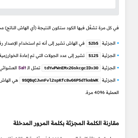
في كل مرة تشغّل فيها الكود ستكون النتيجة (أي الهاش الناتج) 
الجزئية
في الهاش تشير إلى أنه تم استخدام الإصدار رقم 2 
$2b$
الجزئية
تشير إلى عدد الجولات التي تم إعادة الخوارزمية
$12$
الجزئية
تمثل
الـ
Salt
العشوائي الذي تم
tdYwPWnEMx2GskcgcIDx3O
الجزئية
هي الهاش ال
9SQBqCJwnFvl2spKfc8wG6P5dTkmbWK
العملية 4096 مرة.
مقارنة الكلمة المجزئة بكلمة المرور المدخلة