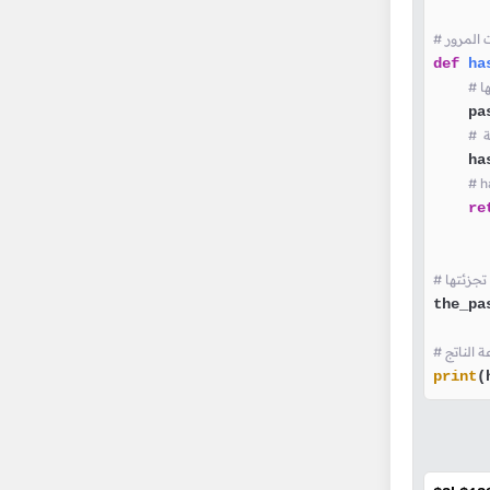
def
ha
    pa
    ha
re
 تجزئتها
the_pa
print
(