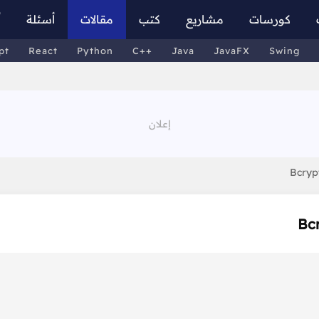
كورسات
مشاريع
كتب
مقالات
أسئلة
أ
pt
React
Python
C++
Java
JavaFX
Swing