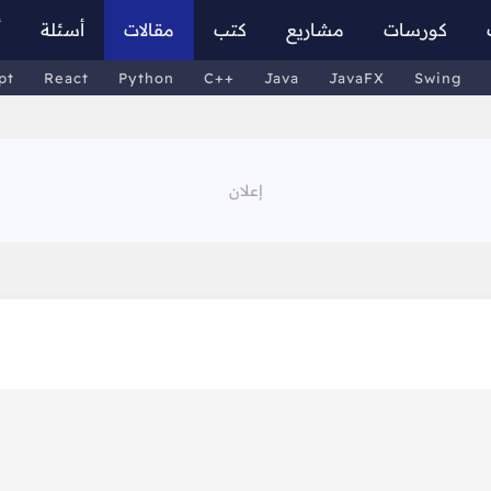
كورسات
مشاريع
كتب
مقالات
أسئلة
أ
pt
React
Python
C++
Java
JavaFX
Swing