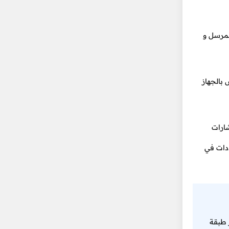
لمرسل و
بالجهاز
شارات
ددات في
 طبقة