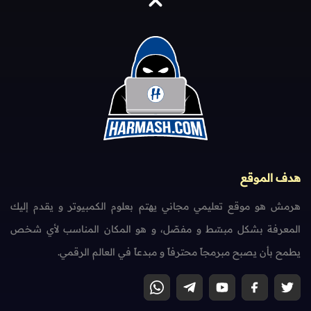
هدف الموقع
هرمش هو موقع تعليمي مجاني يهتم بعلوم الكمبيوتر و يقدم إليك
المعرفة بشكل مبسّط و مفصّل، و هو المكان المناسب لأي شخص
يطمح بأن يصبح مبرمجاً محترفاً و مبدعاً في العالم الرقمي.