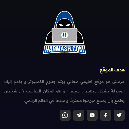
هدف الموقع
هرمش هو موقع تعليمي مجاني يهتم بعلوم الكمبيوتر و يقدم إليك
المعرفة بشكل مبسّط و مفصّل، و هو المكان المناسب لأي شخص
يطمح بأن يصبح مبرمجاً محترفاً و مبدعاً في العالم الرقمي.