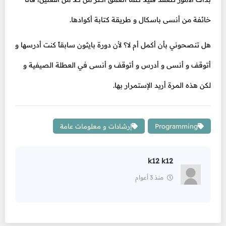
خائفة من أنسى باسكال و طريقة كتابة أكوادها.
هل تنصحوني بأن أكمل أم لا؟ لأن دورة بايثون سابقاً كنت أدرسها و
أتوقف و أنسى و أدرس و أتوقف و أنسى في العطلة الصيفية و
لكن هذه المرة أريد الإستمرار بها.
Programming
إرشادات و معلومات عامة
k12 k12
منذ 3 أعوام