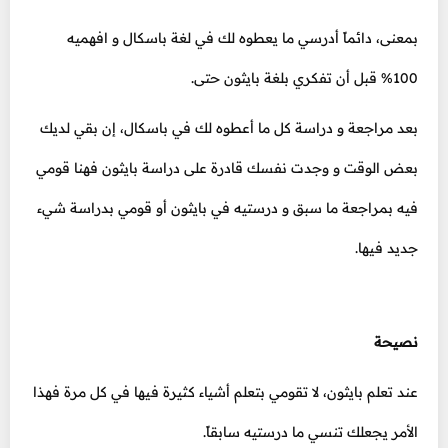
بمعنى، دائماً أدرسي ما يعطوه لك في لغة باسكال و افهميه
100% قبل أن تفكري بلغة بايثون حتى.
بعد مراجعة و دراسة كل ما أعطوه لك في باسكال، إن بقي لديك
بعض الوقت و وجدت نفسك قادرة على دراسة بايثون فهنا قومي
فيه بمراجعة ما سبق و درستيه في بايثون أو قومي بدراسة شيء
جديد فيها.
نصيحة
عند تعلم بايثون، لا تقومي بتعلم أشياء كثيرة فيها في كل مرة فهذا
الأمر يجعلك تنسي ما درستيه سابقاً.