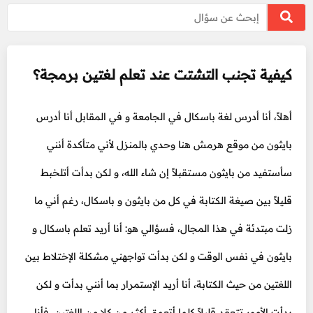
كيفية تجنب التشتت عند تعلم لغتين برمجة؟
أهلاً، أنا أدرس لغة باسكال في الجامعة و في المقابل أنا أدرس
بايثون من موقع هرمش هنا وحدي بالمنزل لأني متأكدة أنني
سأستفيد من بايثون مستقبلاً إن شاء الله، و لكن بدأت أتلخبط
قليلاً بين صيغة الكتابة في كل من بايثون و باسكال، رغم أني ما
زلت مبتدئة في هذا المجال، فسؤالي هو: أنا أريد تعلم باسكال و
بايثون في نفس الوقت و لكن بدأت تواجهني مشكلة الإختلاط بين
اللغتين من حيث الكتابة، أنا أريد الإستمرار بما أنني بدأت و لكن
بدأت الأمور تتعقد قليلاً كلما أتعمق أكثر من كلا من اللغتين، فأنا