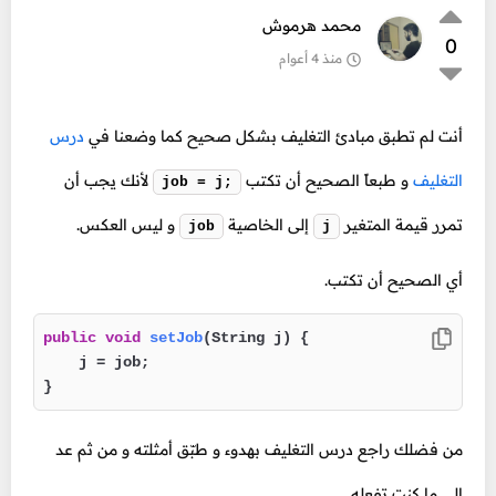
محمد هرموش
0
منذ 4 أعوام
أنت لم تطبق مبادئ التغليف بشكل صحيح كما وضعنا في
درس
التغليف
و طبعاً الصحيح أن تكتب
لأنك يجب أن
job = j;
تمرر قيمة المتغير
إلى الخاصية
و ليس العكس.
job
j
أي الصحيح أن تكتب.
public
void
setJob
(String j)
 {

    j = job;

}
من فضلك راجع درس التغليف بهدوء و طبّق أمثلته و من ثم عد
إلى ما كنت تفعله.