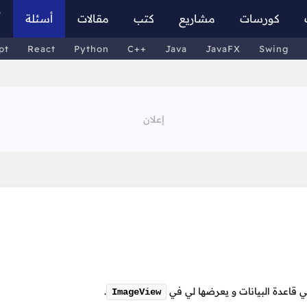
كورسات
مشاريع
كتب
مقالات
أسئلة
أ
pt
React
Python
C++
Java
JavaFX
Swing
.
ImageView