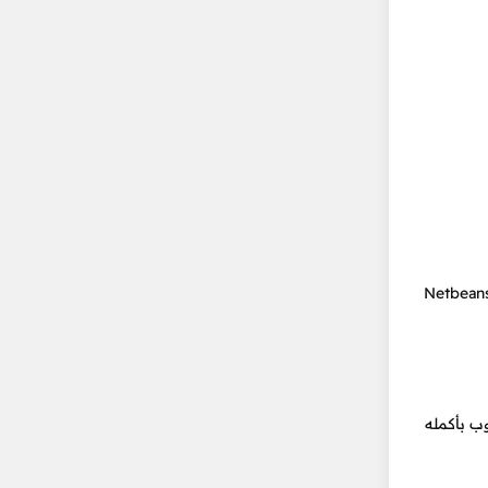
شغل البرنامج من داخل برنامج Netbeans و أنت كذلك في وضع الفحص و هذا الأمر يؤدي لبعض البطئ لأنك لو شغلته من خارج Netbeans
ب بأكمله