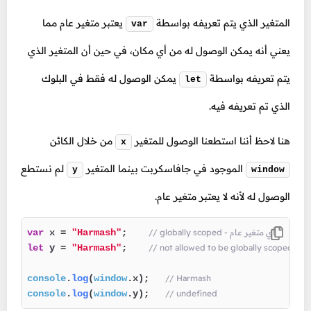
المتغير الذي يتم تعريفه بواسطة
يعتبر متغير عام مما
var
يعني أنه يمكن الوصول له من أي مكان، في حين أن المتغير الذي
يتم تعريفه بواسطة
يمكن الوصول له فقط في البلوك
let
الذي تم تعريفه فيه.
هنا لاحظ أننا استطعنا الوصول للمتغير
من خلال الكائن
x
الموجود في جافاسكربت بينما المتغير
لم نستطع
y
window
الوصول له لأنه لا يعتبر متغير عام.
// globally scoped - أي متغير عام
;  
"Harmash"
 x = 
var
 متغير عام
;  
"Harmash"
 y = 
let
console
.
log
(
window
.
x
); 
// Harmash
console
.
log
(
window
.
y
); 
// undefined