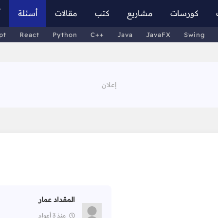
كورسات
مشاريع
كتب
مقالات
أسئلة
أ
pt
React
Python
C++
Java
JavaFX
Swing
المقداد عمار
منذ 3 أعوام