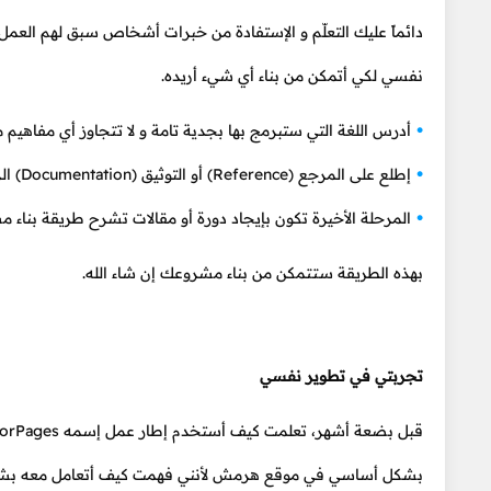
دائماً عليك التعلّم و الإستفادة من خبرات أشخاص سبق لهم العم
نفسي لكي أتمكن من بناء أي شيء أريده.
أدرس اللغة التي ستبرمج بها بجدية تامة و لا تتجاوز أي مفاهيم م
إطلع على المرجع (Reference) أو التوثيق (Documentation) الرسمي لأي تقنية تنوي استخدامها.
المرحلة الأخيرة تكون بإيجاد دورة أو مقالات تشرح طريقة بناء م
بهذه الطريقة ستتمكن من بناء مشروعك إن شاء الله.
تجربتي في تطوير نفسي
قبل بضعة أشهر، تعلمت كيف أستخدم إطار عمل إسمه RazorPages من
بشكل أساسي في موقع هرمش لأنني فهمت كيف أتعامل معه بشك