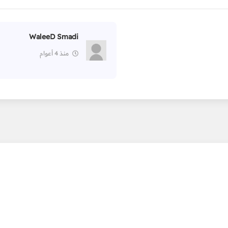
WaleeD Smadi
منذ 4 أعوام