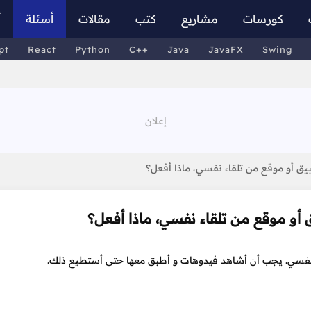
كورسات
مشاريع
كتب
مقالات
أسئلة
أ
pt
React
Python
C++
Java
JavaFX
Swing
يق أو موقع من تلقاء نفسي، ماذا أفعل؟
 أو موقع من تلقاء نفسي، ماذا أفعل؟
ء نفسي. يجب أن أشاهد فيدوهات و أطبق معها حتى أستطيع ذلك.