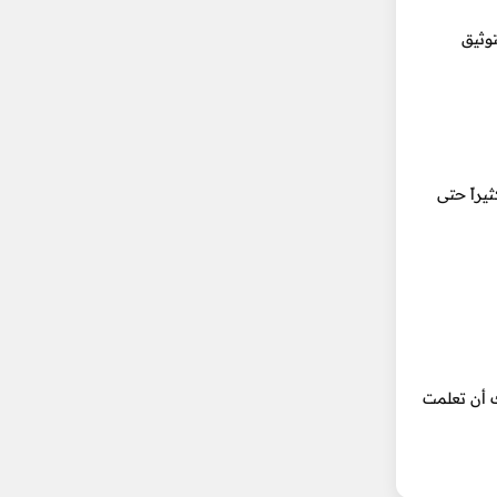
وثيق
راً حتى
 أن تعلمت