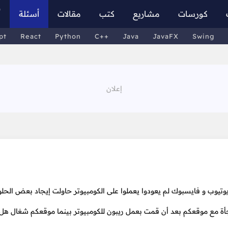
كورسات
مشاريع
كتب
مقالات
أسئلة
أ
pt
React
Python
C++
Java
JavaFX
Swing
تيوب و فايسبوك لم يعودوا يعملوا على الكومبيوتر حاولت إيجاد بعض الحلو
أة مع موقعكم بعد أن قمت بعمل ريبون للكومبيوتر بينما موقعكم شغال هل