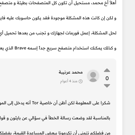
أهلاً أخ محمد، مستحيل أن تكون كل المتصفحات بطيئة و متصفح Tor هو السريع
و لكن إن كانت هذه المشكلة موجودة فقد يكون حاسوبك عليه فاي
لحل المشكلة، إعمل فورمات لجهازك و تجنب من بعدها تحميل أي ملفات ع
و كذلك يمكنك استخدام متصفح سريع جداً إسمه Brave الذي يعتبر حتى وقتنا الأسرع بين كل المتصفحات.
محمد عرنيبة
0
منذ 4 أعوام
شكرا على المعلومة لكن أظن أن خاصية Tor أنه يدخل إلى الموقع حتى إن كان خطيرا أو به مشكلة سوف أجرب متصفح brave وشكراً.
بالمناسبة لقد وضعت رسالة الخطأ في سؤالي عن بايثون و قواعد
من فضلكم نتمنى أن تكرمونا ببعض المساعدة القيمة، بفضلكم