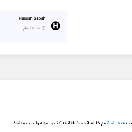
Hassan Sabah
منذ 4 أعوام
جدت
هذه القناة
مع 16 لعبة مبنية بلغة ++C تبدو سهله وليست معقدة.