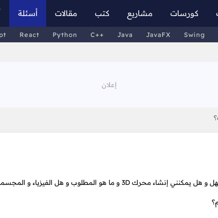
كورسات
مشاريع
كتب
مقالات
أسئلة
أ
pt
React
Python
C++
Java
JavaFX
Swing
مرحباً كما في العنوان أحببت أن أستفسر إن كان الأمر صعب أم سهل و هل يمكنني إنشاء محرك 3D و ما هو المطلوب و هل