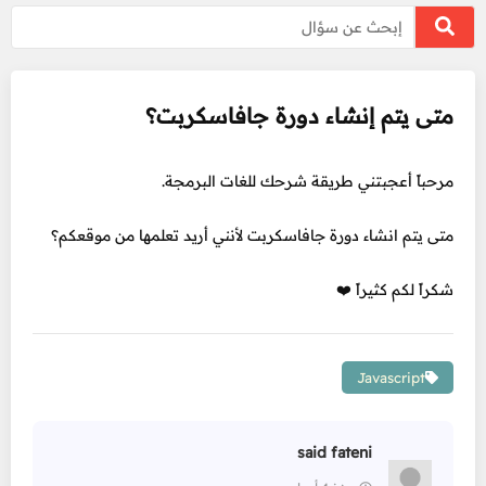
متى يتم إنشاء دورة جافاسكربت؟
مرحباً أعجبتني طريقة شرحك للغات البرمجة.
متى يتم انشاء دورة جافاسكربت لأنني أريد تعلمها من موقعكم؟
شكراً لكم كثيراً ❤️
Javascript
said fateni