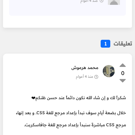
منذ 4 أعوام
تعليقات
1
محمد هرموش
0
منذ 4 أعوام
شكراً لك و إن شاء الله نكون دائماً عند حسن ظنكم❤️
خلال بضعة أيام سوف نبدأ بإعداد مرجع للغة CSS. و بعد إنهاء
مرجع CSS مباشرةً سنبدأ بإعداد مرجع للغة جافاسكربت.